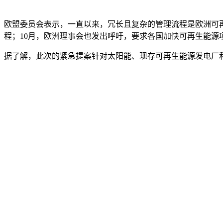
欧盟委员会表示，一直以来，冗长且复杂的管理流程是欧洲可
程；10月，欧洲理事会也发出呼吁，要求各国加快可再生能
据了解，此次的紧急提案针对太阳能、现存可再生能源发电厂
估结果，光伏板安装、配套储能设施以及接网工程等各个环节
同时，欧盟将进一步简化现存可再生能源项目改造的审批流程，
另外，欧盟委员会还表示，热泵是实现可再生能源制冷供热的
欧盟委员会指出，发展可再生能源将有助于降低欧盟对化石燃
目前，该紧急提案条款设置的有效期为一年。
在业界看来，欧盟委员会的提案为可再生能源行业带来了明显
够将2030年可再生能源发展目标从此前的55%提升至57%。”他
据路透社此前报道，受欧洲国家生态红线、当地居民反对等因