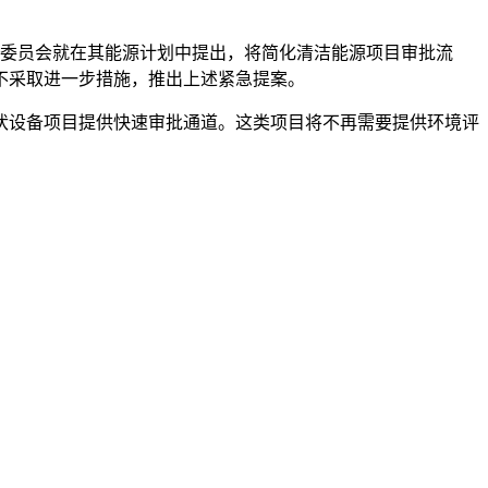
盟委员会就在其能源计划中提出，将简化清洁能源项目审批流
不采取进一步措施，推出上述紧急提案。
伏设备项目提供快速审批通道。这类项目将不再需要提供环境评
容量的15%，改造项目还将获得更为简化的并网程序。
小型热泵项目将提供更简洁的审批流程。
，同时不断降低的可再生能源成本将有助于欧洲降低用能成本。
是欧盟加快绿色转型、应对能源危机的又一措施。“欧盟已经能
无法达成既定的可再生能源发展目标。以希腊为例，希腊风能协