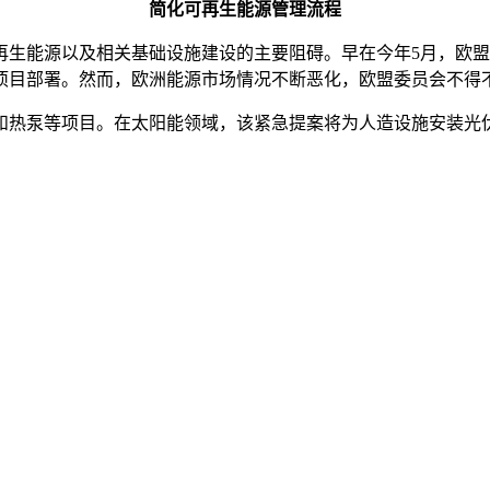
简化可再生能源管理流程
再生能源以及相关基础设施建设的主要阻碍。早在今年5月，欧
源项目部署。然而，欧洲能源市场情况不断恶化，欧盟委员会不得
和热泵等项目。在太阳能领域，该紧急提案将为人造设施安装光
的最长审批时限为一个月。
最长审批时限将设置为6个月。如果改造后发电增量不超过原始
重要技术，为此将为热泵项目提供最长3个月的审批时限，对于
料的依赖，惠及电力、制冷制热、工业以及交通等各大重要板块
引发环保争议
利好。欧盟气候事务主管弗兰斯·蒂默曼斯表示，此次推出的提案
说。
素影响，欧洲可再生能源项目往往会出现严重延迟的现象，多国