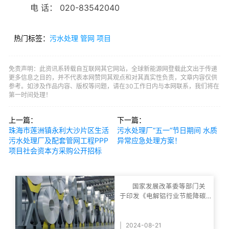
电 话： 020-83542040
热门标签：
污水处理
管网
项目
免责声明：此资讯系转载自互联网其它网站，全球新能源网登载此文出于传递
更多信息之目的，并不代表本网赞同其观点和对其真实性负责，文章内容仅供
参考。如涉及作品内容、版权等问题，请在30工作日内与本网联系，我们将在
第一时间处理！
上一篇：
下一篇：
珠海市莲洲镇永利大沙片区生活
污水处理厂“五一”节日期间 水质
污水处理厂及配套管网工程PPP
异常应急处理方案！
项目社会资本方采购公开招标
国家发展改革委等部门关
于印发《电解铝行业节能降碳
专项行动计划》的
|
2024-08-21