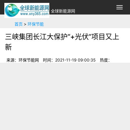
切
全球新能源网
换
导
首页
>
环保节能
航
三峡集团长江大保护“+光伏”项目又上
新
来源：环保节能网
时间：2021-11-19 09:00:35
热度：
176
三峡集团长江大保护“+光伏”项目又上新污水处理厂
分布式光伏 三峡集团水处理网讯:立冬过后，气温渐降。滨江
畔，行人们沐浴在阳光下，享受阳光带来的温暖。此时，安徽
省芜湖市高安污水处理
污水处理厂 分布式光伏 三峡集团
水处理网讯:立冬过后，气温渐降。滨江畔，行人们
沐浴在阳光下，享受阳光带来的温暖。此时，安徽省芜