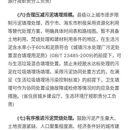
源厅按职责分工负责)
(六)合理压减污泥填埋规模。
县级以上城市逐步限
制污泥填埋处理，西宁市、海东市积极采用资源化利用
等替代处理方案，明确具体时间表和路线图。暂不具备
土地利用、焚烧处理和建材利用条件的地区，在生活污
泥含水率小于60%和泥质符合《城镇污水处理厂污泥处
置混合填埋用泥质》(GB/T 23485-2009)的前提下，可
与生活垃圾混合填埋处置。禁止未经脱水达标处理的污
泥在垃圾填埋场填埋。采用污泥协同处置方式的，在满
足《生活垃圾填埋场污染控制标准》的前提下，卫生填
埋可作为协同处置设施故障或检修等情况时的应急处置
措施。(省住房城乡建设厅、生态环境厅按职责分工负
责)
(七)有序推进污泥焚烧处理。
鼓励污泥产生量大、
土地资源紧缺、人口聚集程度高、经济条件好的城市建