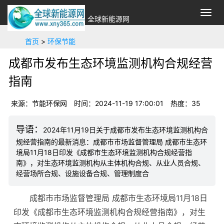
切
全球新能源网
换
导
首页
>
环保节能
航
成都市发布生态环境监测机构合规经营
指南
来源：节能环保网
时间：2024-11-19 17:00:01
热度：
35
2024年11月19日关于成都市发布生态环境监测机构合
规经营指南的最新消息：成都市市场监督管理局 成都市生态环
境局11月18日印发《成都市生态环境监测机构合规经营指
南》，对生态环境监测机构从主体机构合规、从业人员合规、
经营场所合规、设施设备合规、管理制度合
成都市市场监督管理局 成都市生态环境局11月18日
印发《成都市生态环境监测机构合规经营指南》，对生