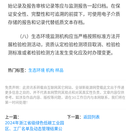
始记录及报告审核记录等应与监测报告一起归档。在保
证安全性、完整性和可追溯的前提下，可使用电子介质
存储的报告和记录代替纸质文本存档。
（八）生态环境监测机构应当严格按照标准方法开
展检验检测活动，资质认定检验检测项目取消、检验检
测标准或者检验检测方法发生变化应及时办理变更。
热门标签：
生态环境
机构
样品
免责声明：此资讯系转载自互联网其它网站，全球新能源网登载此文出于传递
更多信息之目的，并不代表本网赞同其观点和对其真实性负责，文章内容仅供
参考。如涉及作品内容、版权等问题，请在30工作日内与本网联系，我们将在
第一时间处理！
上一篇：
下一篇：
返回列表
2024年浙江省级绿色低碳工业园
区、工厂名单及动态管理结果公