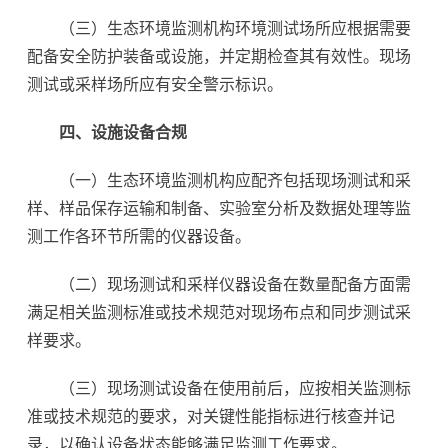
（三）生态环境监测机构环境测试场所应根据需要
配备安全防护装备或设施，并定期检查其有效性。现场
测试或采样场所应有安全警示标识。
四、设施设备合规
（一）生态环境监测机构应配齐包括现场测试和采
样、样品保存运输和制备、实验室分析及数据处理等监
测工作各环节所需的仪器设备。
（二）现场测试和采样仪器设备在数量配备方面需
满足相关监测标准或技术规范对现场布点和同步测试采
样要求。
（三）现场测试设备在使用前后，应按相关监测标
准或技术规范的要求，对关键性能指标进行核查并记
录，以确认设备状态能够满足监测工作要求。