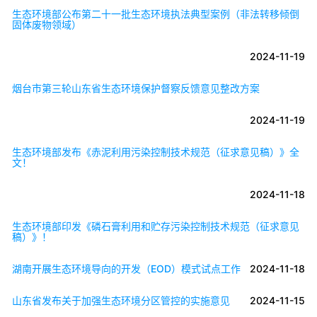
生态环境部公布第二十一批生态环境执法典型案例（非法转移倾倒
固体废物领域）
2024-11-19
烟台市第三轮山东省生态环境保护督察反馈意见整改方案
2024-11-19
生态环境部发布《赤泥利用污染控制技术规范（征求意见稿）》全
文！
2024-11-18
生态环境部印发《磷石膏利用和贮存污染控制技术规范（征求意见
稿）》！
湖南开展生态环境导向的开发（EOD）模式试点工作
2024-11-18
山东省发布关于加强生态环境分区管控的实施意见
2024-11-15