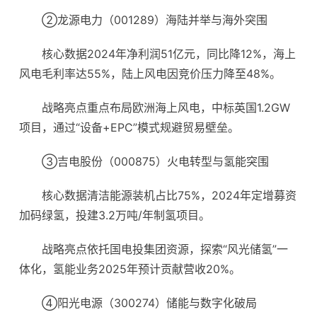
②龙源电力（001289）海陆并举与海外突围
核心数据2024年净利润51亿元，同比降12%，海上
风电毛利率达55%，陆上风电因竞价压力降至48%。
战略亮点重点布局欧洲海上风电，中标英国1.2GW
项目，通过“设备+EPC”模式规避贸易壁垒。
③吉电股份（000875）火电转型与氢能突围
核心数据
清洁能源
装机占比75%，2024年定增募资
加码绿氢，投建3.2万吨/年制氢项目。
战略亮点依托国电投集团资源，探索“风光储氢”一
体化，氢能业务2025年预计贡献营收20%。
④阳光电源（300274）储能与数字化破局