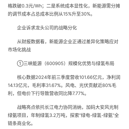
格跌破0.3元/Wh；二是系统成本显性化，新能源需分摊
的调节成本占总成本比例从15%升至30%。
企业诉求龙头公司的战略分化
从财报数据看，新能源企业正通过差异化策略应对
市场化挑战
①三峡能源（600905）规模化优势与绿氢布局
核心数据2024年前三季度营收101.66亿元，净利润
14.13亿元，毛利率31.67%。风电、光伏贡献近80%毛
利，但电价下行导致营收同比降7.77%。
战略亮点依托长江电力协同消纳，加码大安风光制
绿氨项目，年制绿氢3.2万吨，探索“绿电-绿氢-绿氨”全
链条商业化。