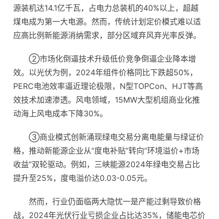
源装机达14.1亿千瓦，占电力总装机的40%以上，超越
煤电成为第一大电源。然而，传统计划定价模式难以适
应高比例新能源消纳需求，部分区域弃风弃光率反弹。
②市场化倒逼技术升级低价竞争倒逼企业降本增
效。以光伏为例，2024年组件价格同比下跌超50%，
PERC电池效率逼近理论极限，N型TOPCon、HJT等高
效技术加速渗透。风电领域，15MW大型机组商业化推
动海上风电成本下降30%。
③商业模式创新涌现绿电交易分离电能量与绿证价
格，推动新能源企业从“度电补贴”转向“环境溢价+市场
收益”双轮驱动。例如，三峡能源2024年绿电交易占比
提升至25%，度电溢价达0.03-0.05元。
然而，行业仍面临两大隐忧一是产能过剩导致价格
战，2024年光伏行业亏损企业占比达35%，储能电芯价