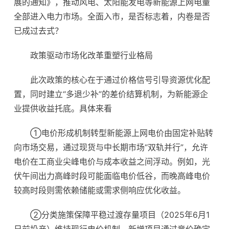
展的通知》，推动风电、太阳能发电等新能源上网电量
全部进入电力市场
。
全面入市，是否标志着，内卷是否
已成过去式？
政策驱动市场化改革重塑行业格局
此次政策的核心在于通过价格信号引导资源优化配
置，同时建立“多退少补”的差价结算机制，为新能源企
业提供收益托底。具体来看
①电价形成机制转型新能源上网电价由固定补贴转
向市场交易，通过现货与中长期市场“双轨并行”，允许
电价在工商业尖峰电价与成本收益之间浮动。例如，光
伏午间出力高峰时段可能面临电价低谷，而晚高峰电价
较高时段则需依赖
储能
或需求侧响应优化收益。
②分类施策保障平稳过渡存量项目（2025年6月1