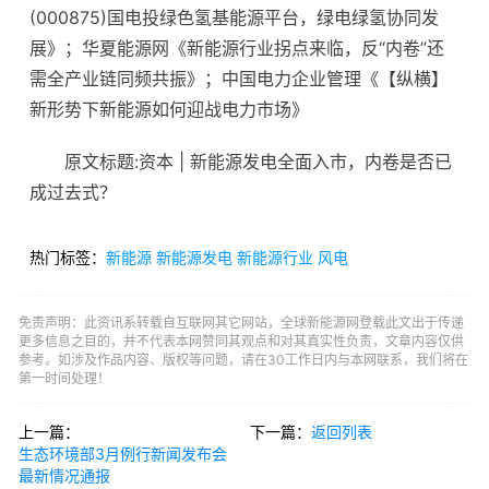
(000875)国电投绿色氢基能源平台，绿电绿氢协同发
展》；华夏能源网《新能源行业拐点来临，反“内卷”还
需全产业链同频共振》；中国电力企业管理《【纵横】
新形势下新能源如何迎战电力市场》
原文标题:资本 | 新能源发电全面入市，内卷是否已
成过去式？
热门标签：
新能源
新能源发电
新能源行业
风电
免责声明：此资讯系转载自互联网其它网站，全球新能源网登载此文出于传递
更多信息之目的，并不代表本网赞同其观点和对其真实性负责，文章内容仅供
参考。如涉及作品内容、版权等问题，请在30工作日内与本网联系，我们将在
第一时间处理！
上一篇：
下一篇：
返回列表
生态环境部3月例行新闻发布会
最新情况通报