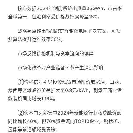
核心数据2024年储能系统出货量35GWh，市占率
全球第一，但毛利率受价格战拖累降至18%。
战略亮点推出“光储充”智能微电网解决方案，AI预
测算法提升运维效率30%。
市场反馈价格机制与资本流向的博弈
市场化改革对产业链各环节产生深远影响
①价格信号引导投资现货市场限价放宽后，山西、
蒙西等区域峰谷价差扩大至0.8元/kWh，刺激工商业储
能装机同比增长136%。
②资本向头部集中2024年新能源行业私募融资额
同比增长40%，但70%资金流向TOP10企业，钙钛矿、
氢能等前沿领域受青睐。