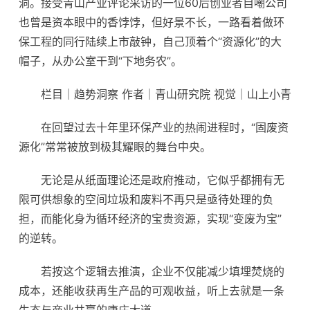
洞。接受青山产业评论采访的一位60后创业者自嘲公司
也曾是资本眼中的香饽饽，但好景不长，一路看着做
环
保
工程的同行陆续上市敲钟，自己顶着个“资源化”的大
帽子，从办公室干到“下地务农”。
栏目｜趋势洞察 作者｜青山研究院 视觉｜山上小青
在回望过去十年里环保产业的热闹进程时，“固废资
源化”常常被放到极其耀眼的舞台中央。
无论是从纸面理论还是政府推动，它似乎都拥有无
限可供想象的空间垃圾和废料不再只是亟待处理的负
担，而能化身为循环经济的宝贵资源，实现“变废为宝”
的逆转。
若按这个逻辑去推演，企业不仅能减少填埋焚烧的
成本，还能收获再生产品的可观收益，听上去就是一条