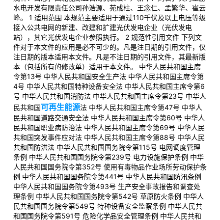
水电开发有限责任公司孙浩源、苑成柱、王念仁、孟繁华、崔云
峰。 1 适用范围 本规范主要适用于通过110千伏及以上电压等级
接入公共电网的新建、改建和扩建光伏发电企业（光伏发电
站），其它光伏发电企业参照执行。 2 规范性引用文件 下列文
件对于本文件的应用是必不可少的。凡是注日期的引用文件，仅
注日期的版本适用本文件。凡是不注日期的引用文件，其最新版
本（包括所有的修改单）适用于本文件。 中华人民共和国主席
令第13号 中华人民共和国安全生产法 中华人民共和国主席令第
4号 中华人民共和国特种设备安全法 中华人民共和国主席令第6
号 中华人民共和国消防法 中华人民共和国主席令第23号 中华人
可再生能源
民共和国
法 中华人民共和国主席令第47号 中华人
民共和国道路交通安全法 中华人民共和国主席令第60号 中华人
民共和国职业病防治法 中华人民共和国主席令第69号 中华人民
共和国突发事件应对法 中华人民共和国主席令第88号 中华人民
共和国防洪法 中华人民共和国国务院令第115号 电网调度管理
条例 中华人民共和国国务院令第239号 电力设施保护条例 中华
人民共和国国务院令第352号 使用有毒物品作业场所劳动保护条
例 中华人民共和国国务院令第441号 中华人民共和国防汛条例
中华人民共和国国务院令第493号 生产安全事故报告和调查处
理条例 中华人民共和国国务院令第542号 草原防火条例 中华人
民共和国国务院令第549号 特种设备安全监察条例 中华人民共
和国国务院令第591号 危险化学品安全管理条例 中华人民共和