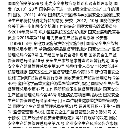
国国务院令第599号 电力安全事故应急处臵和调查处理条例 国
发〔2010〕23号 国务院关于进一步加强企业安全生产工作的通
知 国发〔2011〕40号 国务院关于坚持科学发展安全发展促进安
全生产形势持续稳定好转的意见 安委〔2012〕10号 国务院安委
会关于进一步加强安全培训工作的决定 国家发展和改革委员会
令2014年第14号 电力监控系统安全防护规定 国家发展和改革委
员会令2015年第21号 电力安全生产监督管理办法 公安部
〔1999〕8号 令电力设施保护条例实施细则 国家安全生产监督
管理总局令第1号 劳动保护用品监督管理规定 国家安全生产监督
管理总局令第3号 生产经营单位安全培训规定 国家安全生产监
督管理总局令第16号 安全生产事故隐患排查治理暂行规定 国家
安全生产监督管理总局令第30号 特种作业人员安全技术培训考
核管理规定 国家安全生产监督管理总局令第36号 建设项目安全
设施“三同时”监督管理暂行办法 国家安全生产监督管理总局令第
40号 危险化学品重大危险源监督管理暂行规定 国家安全生产监
督管理总局令第47号 工作场所职业卫生监督管理规定 国家安全
生产监督管理总局令第48号 职业病危害项目申报办法 国家安全
生产监督管理总局令第49号 用人单位职业健康监护监督管理办
法 国家安全生产监督管理总局令第51号 建设项目职业卫生“三同
时”监督管理暂行办法 国家安全生产监督管理总局令第63号 关
于修改《生产经营单位安全培训规定》等11件规章的决定 国家
安全生产监督管理总局令第70号 企业安全生产风险公告六条规