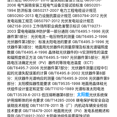
2006 电气装臵安装工程电气设备交接试验标准 GB50201-
1994 防洪标准 GB50217-2007 电力工程电缆设计规范
GB50260-2013 电力设施抗震设计规范 GB50794-2012 光伏
发电站施工规范 GB50797-2012 光伏发电站设计规范
GBZ158-2003 工作场所职业病危害警示标识 GB/T1927.1-
2003 雷电电磁脉冲防护第一部分通则 GB/T6495.1-1996 光伏
器件第1部分：光伏电流－电压特性的测量 GB/T6495.2-1996
光伏器件第2部分：标准太阳电池的要求 GB/T6495.3-1996 光
伏器件第3部分：地面用光伏器件的测量原理及标准光谱辐照度
数据 GB/T6495.4-1996 晶体硅光伏器件的I-V实测特性的温度
和辐照度修正方法 GB/T6495.5-1997 光伏器件第5部分：用开
路电压法确定光伏（PV）器件的等效电池温度（ECT）
GB/T6495.7-2006 光伏器件第7部分：光伏器件测量过程中引
起的光谱失配误差的计算 GB/T6495.8-2002 光伏器件第8部
分：光伏器件光谱响应的测量 GB/T6495.9-2006 光伏器件第9
部分：太阳模拟器性能要求 GB/T9535-1998 地面用晶体硅光
伏组件设计鉴定和定型 GB/T11010-1989 光谱标准太阳电池
太阳能
GB/T13539.6-2013 低压熔断器第6部分：
光伏系统保
护用熔断体的补充要求 GB/T14285-2006 继电保护和安全自动
装臵技术规程 GB/T16178-2011 场（厂）内机动车辆安全检验
技术要求 GB/T18479-2001 地面用光伏（PV）发电系统概述和
导则 GB/T18912-2002 太阳电池组件盐雾腐蚀试验