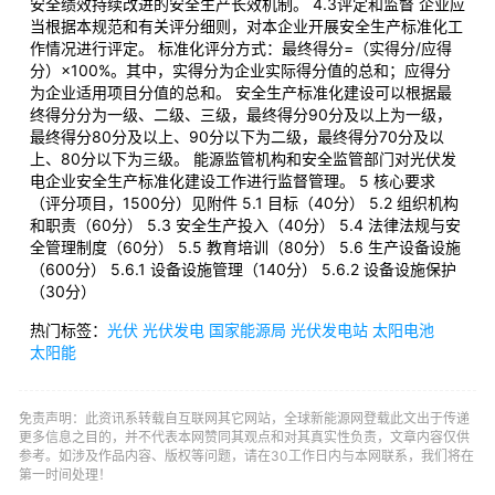
安全绩效持续改进的安全生产长效机制。 4.3评定和监督 企业应
当根据本规范和有关评分细则，对本企业开展安全生产标准化工
作情况进行评定。 标准化评分方式：最终得分=（实得分/应得
分）×100%。其中，实得分为企业实际得分值的总和；应得分
为企业适用项目分值的总和。 安全生产标准化建设可以根据最
终得分分为一级、二级、三级，最终得分90分及以上为一级，
最终得分80分及以上、90分以下为二级，最终得分70分及以
上、80分以下为三级。 能源监管机构和安全监管部门对光伏发
电企业安全生产标准化建设工作进行监督管理。 5 核心要求
（评分项目，1500分）见附件 5.1 目标（40分） 5.2 组织机构
和职责（60分） 5.3 安全生产投入（40分） 5.4 法律法规与安
全管理制度（60分） 5.5 教育培训（80分） 5.6 生产设备设施
（600分） 5.6.1 设备设施管理（140分） 5.6.2 设备设施保护
（30分）
热门标签：
光伏
光伏发电
国家能源局
光伏发电站
太阳电池
太阳能
免责声明：此资讯系转载自互联网其它网站，全球新能源网登载此文出于传递
更多信息之目的，并不代表本网赞同其观点和对其真实性负责，文章内容仅供
参考。如涉及作品内容、版权等问题，请在30工作日内与本网联系，我们将在
第一时间处理！