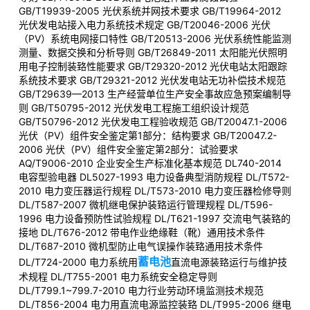
GB/T19939-2005 光伏系统并网技术要求 GB/T19964-2012
光伏发电站接入电力系统技术规定 GB/T20046-2006 光伏
（PV）系统电网接口特性 GB/T20513-2006 光伏系统性能监测
测量、数据交换和分析导则 GB/T26849-2011 太阳能光伏照明
用电子控制装臵性能要求 GB/T29320-2012 光伏电站太阳跟踪
系统技术要求 GB/T29321-2012 光伏发电站无功补偿技术规范
GB/T29639—2013 生产经营单位生产安全事故应急预案编制导
则 GB/T50795-2012 光伏发电工程施工组织设计规范
GB/T50796-2012 光伏发电工程验收规范 GB/T20047.1-2006
光伏（PV）组件安全鉴定第1部分：结构要求 GB/T20047.2-
2006 光伏（PV）组件安全鉴定第2部分：试验要求
AQ/T9006-2010 企业安全生产标准化基本规范 DL740-2014
电容型验电器 DL5027-1993 电力设备典型消防规程 DL/T572-
2010 电力变压器运行规程 DL/T573-2010 电力变压器检修导则
DL/T587-2007 微机继电保护装臵运行管理规程 DL/T596-
1996 电力设备预防性试验规程 DL/T621-1997 交流电气装臵的
接地 DL/T676-2012 带电作业绝缘鞋（靴）通用技术条件
DL/T687-2010 微机型防止电气误操作装臵通用技术条件
蓄电池
DL/T724-2000 电力系统用
直流电源装臵运行与维护技
术规程 DL/T755-2001 电力系统安全稳定导则
DL/T799.1~799.7-2010 电力行业劳动环境监测技术规范
DL/T856-2004 电力用直流电源监控装臵 DL/T995-2006 继电