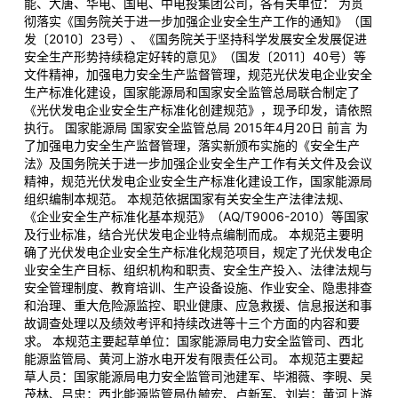
能、大唐、华电、国电、中电投集团公司，各有关单位： 为贯
彻落实《国务院关于进一步加强企业安全生产工作的通知》（国
发〔2010〕23号）、《国务院关于坚持科学发展安全发展促进
安全生产形势持续稳定好转的意见》（国发〔2011〕40号）等
文件精神，加强电力安全生产监督管理，规范光伏发电企业安全
生产标准化建设，国家能源局和国家安全监管总局联合制定了
《光伏发电企业安全生产标准化创建规范》，现予印发，请依照
执行。 国家能源局 国家安全监管总局 2015年4月20日 前言 为
了加强电力安全生产监督管理，落实新颁布实施的《安全生产
法》及国务院关于进一步加强企业安全生产工作有关文件及会议
精神，规范光伏发电企业安全生产标准化建设工作，国家能源局
组织编制本规范。 本规范依据国家有关安全生产法律法规、
《企业安全生产标准化基本规范》（AQ/T9006-2010）等国家
及行业标准，结合光伏发电企业特点编制而成。 本规范主要明
确了光伏发电企业安全生产标准化规范项目，规定了光伏发电企
业安全生产目标、组织机构和职责、安全生产投入、法律法规与
安全管理制度、教育培训、生产设备设施、作业安全、隐患排查
和治理、重大危险源监控、职业健康、应急救援、信息报送和事
故调查处理以及绩效考评和持续改进等十三个方面的内容和要
求。 本规范主要起草单位：国家能源局电力安全监管司、西北
能源监管局、黄河上游水电开发有限责任公司。 本规范主要起
草人员：国家能源局电力安全监管司池建军、毕湘薇、李晛、吴
茂林、吕忠；西北能源监管局仇毓宏、卢新军、刘岩；黄河上游