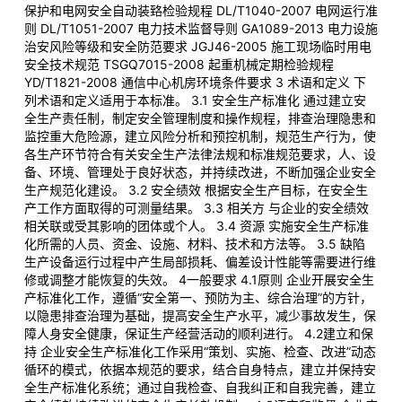
保护和电网安全自动装臵检验规程 DL/T1040-2007 电网运行准
则 DL/T1051-2007 电力技术监督导则 GA1089-2013 电力设施
治安风险等级和安全防范要求 JGJ46-2005 施工现场临时用电
安全技术规范 TSGQ7015-2008 起重机械定期检验规程
YD/T1821-2008 通信中心机房环境条件要求 3 术语和定义 下
列术语和定义适用于本标准。 3.1 安全生产标准化 通过建立安
全生产责任制，制定安全管理制度和操作规程，排查治理隐患和
监控重大危险源，建立风险分析和预控机制，规范生产行为，使
各生产环节符合有关安全生产法律法规和标准规范要求，人、设
备、环境、管理处于良好状态，并持续改进，不断加强企业安全
生产规范化建设。 3.2 安全绩效 根据安全生产目标，在安全生
产工作方面取得的可测量结果。 3.3 相关方 与企业的安全绩效
相关联或受其影响的团体或个人。 3.4 资源 实施安全生产标准
化所需的人员、资金、设施、材料、技术和方法等。 3.5 缺陷
生产设备运行过程中产生局部损耗、偏差设计性能等需要进行维
修或调整才能恢复的失效。 4一般要求 4.1原则 企业开展安全生
产标准化工作，遵循“安全第一、预防为主、综合治理”的方针，
以隐患排查治理为基础，提高安全生产水平，减少事故发生，保
障人身安全健康，保证生产经营活动的顺利进行。 4.2建立和保
持 企业安全生产标准化工作采用“策划、实施、检查、改进”动态
循环的模式，依据本规范的要求，结合自身特点，建立并保持安
全生产标准化系统；通过自我检查、自我纠正和自我完善，建立