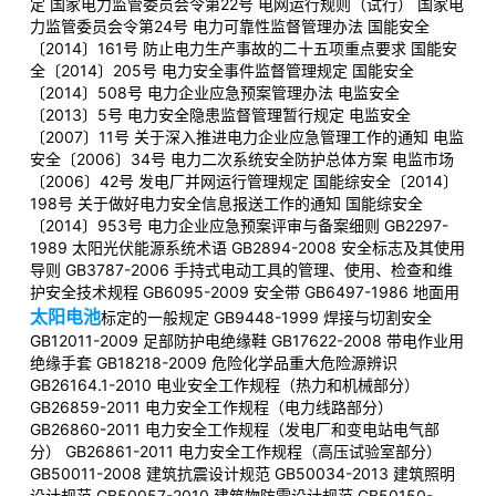
定 国家电力监管委员会令第22号 电网运行规则（试行） 国家电
力监管委员会令第24号 电力可靠性监督管理办法 国能安全
〔2014〕161号 防止电力生产事故的二十五项重点要求 国能安
全〔2014〕205号 电力安全事件监督管理规定 国能安全
〔2014〕508号 电力企业应急预案管理办法 电监安全
〔2013〕5号 电力安全隐患监督管理暂行规定 电监安全
〔2007〕11号 关于深入推进电力企业应急管理工作的通知 电监
安全〔2006〕34号 电力二次系统安全防护总体方案 电监市场
〔2006〕42号 发电厂并网运行管理规定 国能综安全〔2014〕
198号 关于做好电力安全信息报送工作的通知 国能综安全
〔2014〕953号 电力企业应急预案评审与备案细则 GB2297-
1989 太阳光伏能源系统术语 GB2894-2008 安全标志及其使用
导则 GB3787-2006 手持式电动工具的管理、使用、检查和维
护安全技术规程 GB6095-2009 安全带 GB6497-1986 地面用
太阳电池
标定的一般规定 GB9448-1999 焊接与切割安全
GB12011-2009 足部防护电绝缘鞋 GB17622-2008 带电作业用
绝缘手套 GB18218-2009 危险化学品重大危险源辨识
GB26164.1-2010 电业安全工作规程（热力和机械部分）
GB26859-2011 电力安全工作规程（电力线路部分）
GB26860-2011 电力安全工作规程（发电厂和变电站电气部
分） GB26861-2011 电力安全工作规程（高压试验室部分）
GB50011-2008 建筑抗震设计规范 GB50034-2013 建筑照明
设计规范 GB50057-2010 建筑物防雷设计规范 GB50150-