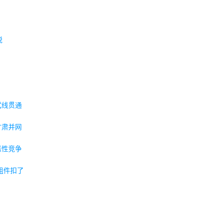
税
试线贯通
甘肃并网
恶性竞争
组件扣了