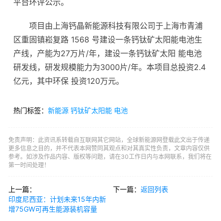
平台环评公示。
项目由上海钙晶新能源科技有限公司于上海市青浦
区重固镇崧复路 1568 号建设一条钙钛矿太阳能电池生
产线，产能为27万片/年，建设一条钙钛矿太阳 能电池
研发线，研发规模能力为3000片/年。本项目总投资2.4
亿元，其中环保 投资120万元。
热门标签：
新能源
钙钛矿太阳能
电池
免责声明：此资讯系转载自互联网其它网站，全球新能源网登载此文出于传递
更多信息之目的，并不代表本网赞同其观点和对其真实性负责，文章内容仅供
参考。如涉及作品内容、版权等问题，请在30工作日内与本网联系，我们将在
第一时间处理！
上一篇：
下一篇：
返回列表
印度尼西亚：计划未来15年内新
增75GW可再生能源装机容量