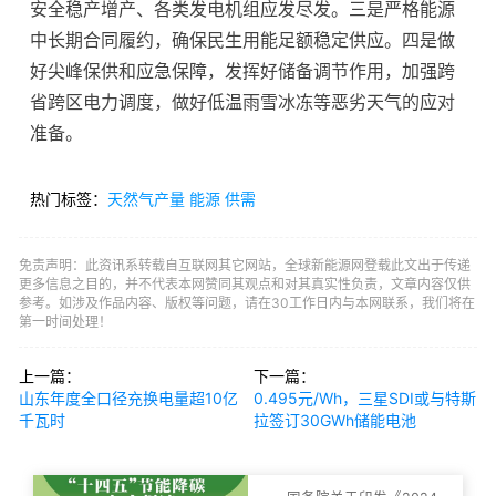
安全稳产增产、各类发电机组应发尽发。三是严格能源
中长期合同履约，确保民生用能足额稳定供应。四是做
好尖峰保供和应急保障，发挥好储备调节作用，加强跨
省跨区电力调度，做好低温雨雪冰冻等恶劣天气的应对
准备。
热门标签：
天然气产量
能源
供需
免责声明：此资讯系转载自互联网其它网站，全球新能源网登载此文出于传递
更多信息之目的，并不代表本网赞同其观点和对其真实性负责，文章内容仅供
参考。如涉及作品内容、版权等问题，请在30工作日内与本网联系，我们将在
第一时间处理！
上一篇：
下一篇：
山东年度全口径充换电量超10亿
0.495元/Wh，三星SDI或与特斯
千瓦时
拉签订30GWh储能电池