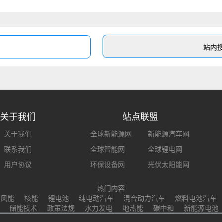
关于我们
站点联盟
关于我们
全球新能源网
新能源汽车网
联系我们
全球智能网
全球锂电网
用户协议
环保设备网
光伏太阳能网
热门内容
风能
核能
锂电池
纯电动汽车
混合动力汽车
燃料电池汽车
储能技术
政策法规
水力发电
地热能
碳中和
新能源电池