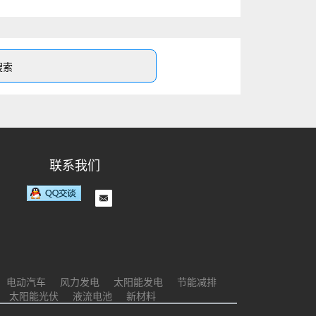
联系我们
电动汽车
风力发电
太阳能发电
节能减排
太阳能光伏
液流电池
新材料