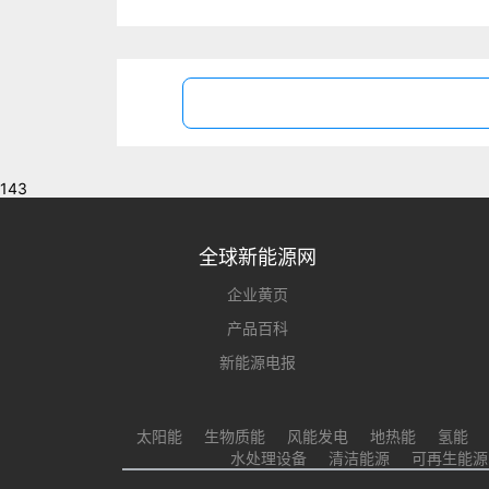
143
全球新能源网
企业黄页
产品百科
新能源电报
太阳能
生物质能
风能发电
地热能
氢能
水处理设备
清洁能源
可再生能源