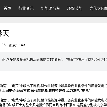
首页
行业资讯
新能源汽车
环保节能
光伏太阳
春天
:05
热度：
143
正 众多能源投资机构从尚未结束的“油荒”、“电荒”中嗅出了商机,替代
油荒”、“电荒”中嗅出了商机,替代性能源中最具备商业化条件的风能发电
场
上网电价
经营方式
替代性能源
政府特许权
风力发电
“电荒”
荒”、“电荒”中嗅出了商机,替代性能源中最具备商业化条件的风能发电,在
风电场的陆续开土对整个风电投资界而言具有标杆意义,这两座分别被北京