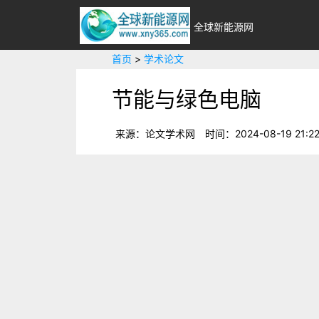
全球新能源网
首页
>
学术论文
节能与绿色电脑
来源：论文学术网
时间：2024-08-19 21:22
节能与绿色电脑【摘要】：节能与
１．５亿多台，到本世纪末将增至２．５—
【摘要】：
节能与绿色电脑个人电脑进入千家
增至２．５—３亿台。以每台电脑日开机６小时
【关键词】
：
绿色电脑
节能与环保
电脑芯片
【分类号】：
TP36
【正文快照】：
节能与绿色电脑个人电脑进入