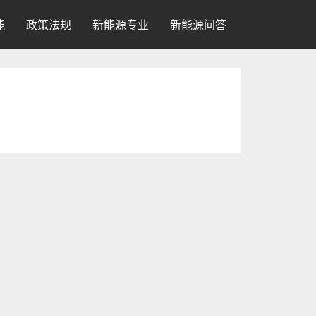
能
政策法规
新能源专业
新能源问答
权威人士调查统计，世界上现有个人电脑已达
现有个人电脑已达１．５亿多台，到本世纪末将
一方面...
【作者单位】
： 长沙铁道学院
界上现有个人电脑已达１．５亿多台，到本世纪