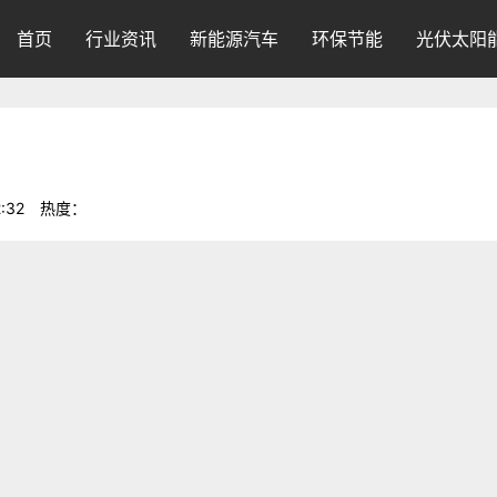
首页
行业资讯
新能源汽车
环保节能
光伏太阳
:32
热度：
270
绿色电脑个人电脑进入千家万户，已成了现代社会的时尚和发展标志。据
３亿台。
万户，已成了现代社会的时尚和发展标志。据权威人士调查统计，世界上
耗电８５Ｗ计算，１．５亿台日耗电７５００万ｋＷｈ。这些醒目的数字，
能源之星
量子效应
现代社会
个人电脑
节能型
电脑节
高科技产物
千家万户，已成了现代社会的时尚和发展标志。据权威人士调查统计，世