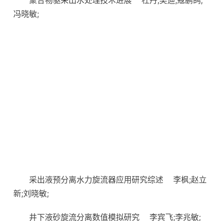
聚合物驱采出水处理技术进展
杜丹;吴迪;寇鹏鸽;
冯晓敏;
采出液预分离水力旋流器应用研究综述
李枫;赵立
新;刘晓敏;
井下液砂旋流分离数值模拟研究
李宾飞;李兆敏;