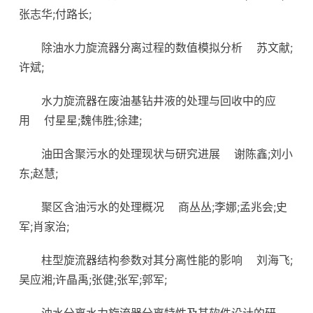
张志华;付路长;
除油水力旋流器分离过程的数值模拟分析
苏文献;
许斌;
水力旋流器在废油基钻井液的处理与回收中的应
用
付星星;魏伟胜;徐建;
油田含聚污水的处理现状与研究进展
谢陈鑫;刘小
东;赵慧;
聚区含油污水的处理概况
商丛丛;李娜;孟兆会;史
军;肖家治;
柱型旋流器结构参数对其分离性能的影响
刘海飞;
吴应湘;许晶禹;张健;张军;郭军;