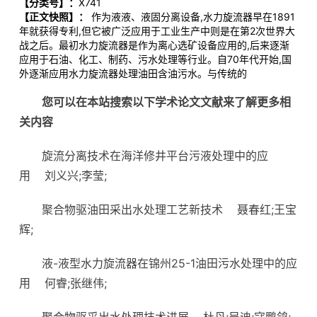
【分类号】：
X741
【正文快照】：
作为液液、液固分离设备,水力旋流器早在1891
年就获得专利,但它被广泛应用于工业生产中则是在第2次世界大
战之后。最初水力旋流器是作为离心选矿设备应用的,后来逐渐
应用于石油、化工、制药、污水处理等行业。自70年代开始,国
外逐渐应用水力旋流器处理油田含油污水。与传统的
您可以在本站搜索以下学术论文文献来了解更多相
关内容
旋流分离技术在海洋修井平台污液处理中的应
用
刘义兴;李莹;
聚合物驱油田采出水处理工艺新技术
聂春红;王宝
辉;
液-液型水力旋流器在锦州25-1油田污水处理中的应
用
何睿;张继伟;