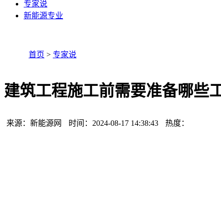
专家说
新能源专业
首页
>
专家说
建筑工程施工前需要准备哪些
来源：新能源网
时间：2024-08-17 14:38:43
热度：
165
建筑工程施工前需要准备哪些工器具【专家解说】：基础施工
机、钢筋弯曲机
【专家解说】：
基础施工时：塔吊、挖掘机、铲车、混凝土搅
体施工时：塔吊、混凝土搅拌机、砂浆搅拌机、振动棒、运输
搅拌机、运输车辆、施工电梯等等！
热门标签：
建筑
建筑工程