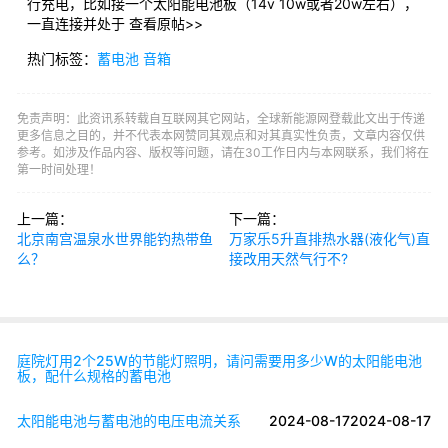
行充电，比如接一个太阳能电池板（14v 10w或者20w左右），
一直连接并处于 查看原帖>>
热门标签：
蓄电池
音箱
免责声明：此资讯系转载自互联网其它网站，全球新能源网登载此文出于传递
更多信息之目的，并不代表本网赞同其观点和对其真实性负责，文章内容仅供
参考。如涉及作品内容、版权等问题，请在30工作日内与本网联系，我们将在
第一时间处理！
上一篇：
下一篇：
北京南宫温泉水世界能钓热带鱼
万家乐5升直排热水器(液化气)直
么？
接改用天然气行不?
庭院灯用2个25W的节能灯照明，请问需要用多少W的太阳能电池
板，配什么规格的蓄电池
太阳能电池与蓄电池的电压电流关系
2024-08-17
2024-08-17