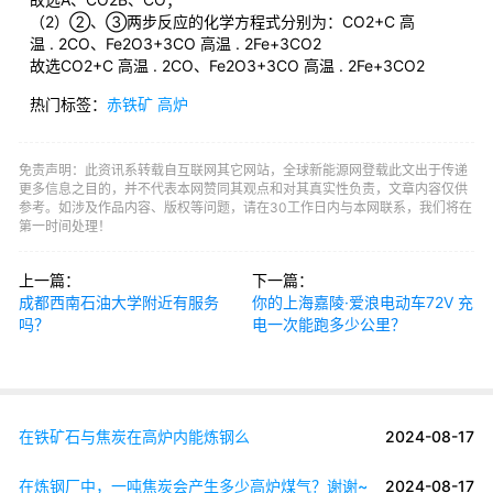
（2）②、③两步反应的化学方程式分别为：CO2+C 高
温 . 2CO、Fe2O3+3CO 高温 . 2Fe+3CO2
故选CO2+C 高温 . 2CO、Fe2O3+3CO 高温 . 2Fe+3CO2
热门标签：
赤铁矿
高炉
免责声明：此资讯系转载自互联网其它网站，全球新能源网登载此文出于传递
更多信息之目的，并不代表本网赞同其观点和对其真实性负责，文章内容仅供
参考。如涉及作品内容、版权等问题，请在30工作日内与本网联系，我们将在
第一时间处理！
上一篇：
下一篇：
成都西南石油大学附近有服务
你的上海嘉陵·爱浪电动车72V 充
吗？
电一次能跑多少公里？
在铁矿石与焦炭在高炉内能炼钢么
2024-08-17
在炼钢厂中，一吨焦炭会产生多少高炉煤气？谢谢~
2024-08-17