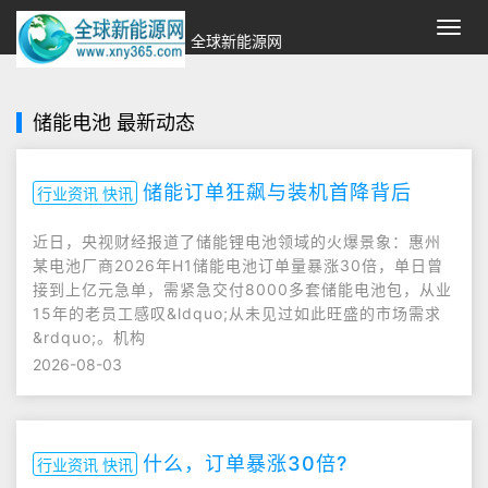
切
全球新能源网
换
导
航
储能电池 最新动态
储能订单狂飙与装机首降背后
行业资讯 快讯
近日，央视财经报道了储能锂电池领域的火爆景象：惠州
某电池厂商2026年H1储能电池订单量暴涨30倍，单日曾
接到上亿元急单，需紧急交付8000多套储能电池包，从业
15年的老员工感叹&ldquo;从未见过如此旺盛的市场需求
&rdquo;。机构
2026-08-03
什么，订单暴涨30倍?
行业资讯 快讯