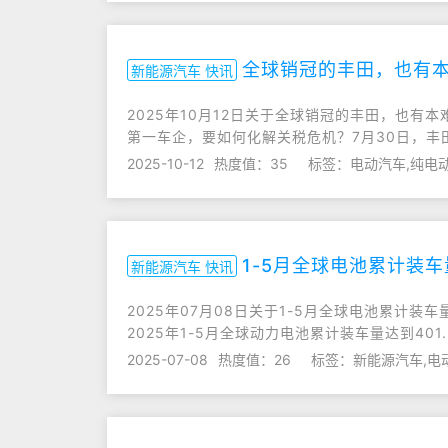
全球销冠的丰田，也有
新能源汽车 快讯
2025年10月12日关于全球销冠的丰田，也有本
第一车企，要如何化解关税危机？7月30日，丰田
2025-10-12
热度值：35
标签：电动汽车,纯电动
1-5月全球电池累计装车量
新能源汽车 快讯
2025年07月08日关于1-5月全球电池累计装车量
2025年1-5月全球动力电池累计装车量达到401.
2025-07-08
热度值：26
标签：新能源汽车,电