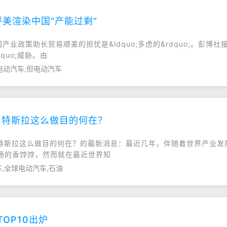
评美渲染中国“产能过剩”
产业政策助长贸易顺差的担忧是&ldquo;多虑的&rdquo;。彭博社
dquo;威胁。由
电动汽车,但电动汽车
？特斯拉这么做目的何在？
厂？特斯拉这么做目的何在？的最新消息：最近几年，伴随着世界产业
场的香饽饽，然而就在最近世界知
,全球电动汽车,石油
OP10出炉