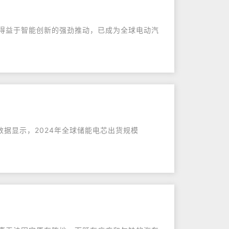
得益于智能创新的强劲推动，已成为全球电动汽
最新数据显示，2024年全球储能电芯出货规模