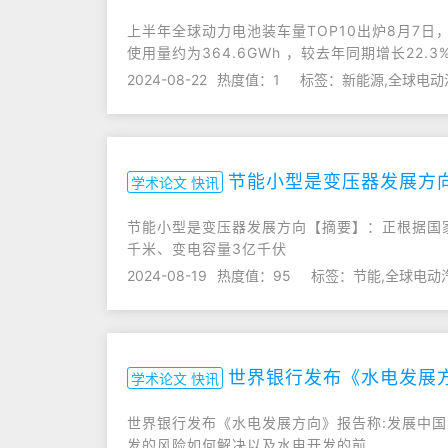
上半年全球动力电池装车量TOP10出炉8月7日，市
使用量约为364.6GWh ，较去年同期增长22.3%
2024-08-22
热度值：1
标签：新能源,全球电动
节能小型是变压器发展方
学术论文 快讯
节能小型是变压器发展方向【摘要】：正根据国家电
千米、变电容量3亿千伏
2024-08-19
热度值：95
标签：节能,全球电动
世界银行发布《水电发展
学术论文 快讯
世界银行发布《水电发展方向》报告称:发展中
发的风险如何解决以及水电开发的前