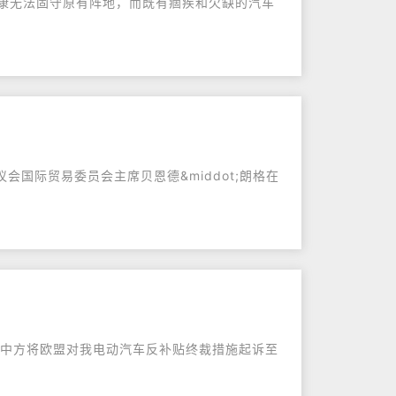
，富士康无法固守原有阵地，而既有痼疾和欠缺的汽车
会国际贸易委员会主席贝恩德&middot;朗格在
，中方将欧盟对我电动汽车反补贴终裁措施起诉至