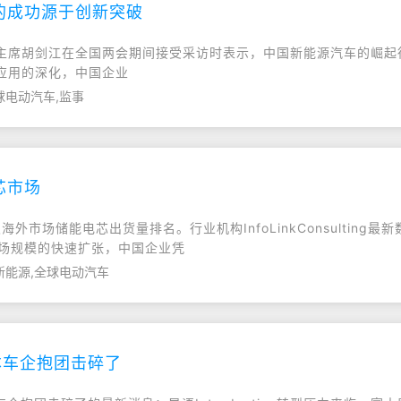
的成功源于创新突破
主席胡剑江在全国两会期间接受采访时表示，中国新能源汽车的崛起
应用的深化，中国企业
球电动汽车,监事
芯市场
市场储能电芯出货量排名。行业机构InfoLinkConsulting
着市场规模的快速扩张，中国企业凭
新能源,全球电动汽车
本车企抱团击碎了