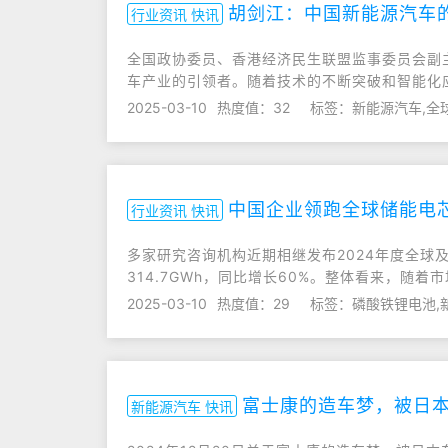
胡剑江：中国新能源汽车
行业资讯 快讯
全国政协委员、香港经济民生联盟监事委员会副
车产业的引领者。随着技术的不断突破和智能化
2025-03-10
热度值：32
标签：新能源汽车,全
中国企业领跑全球储能电
行业资讯 快讯
多家研究咨询机构近期相继发布2024年度全球及海外
314.7GWh，同比增长60%。整体看来，随
2025-03-10
热度值：29
标签：磷酸铁锂电池,
富士康的造车梦，被日
新能源汽车 快讯