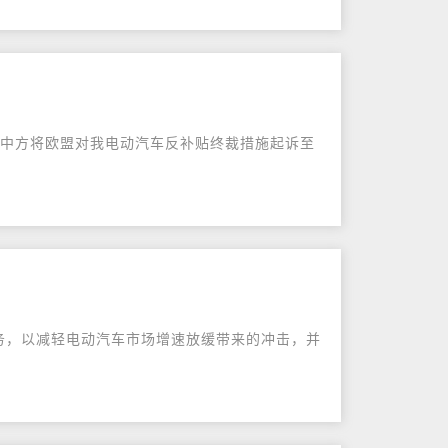
，中方将欧盟对我电动汽车反补贴终裁措施起诉至
务，以减轻电动汽车市场增速放缓带来的冲击，并