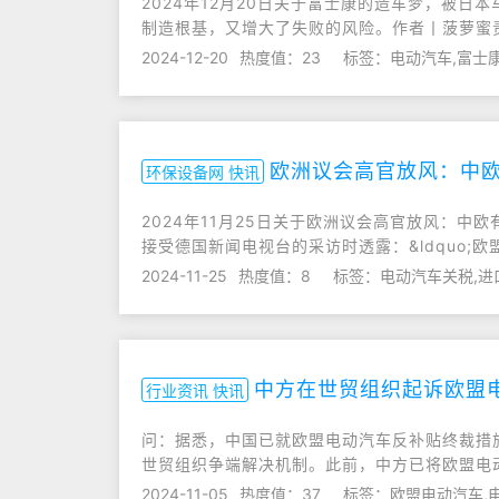
2024年12月20日关于富士康的造车梦，被日本
制造根基，又增大了失败的风险。作者丨菠萝蜜
2024-12-20
热度值：23
标签：电动汽车,富士康
欧洲议会高官放风：中
环保设备网 快讯
2024年11月25日关于欧洲议会高官放风：中
接受德国新闻电视台的采访时透露：&ldquo;
2024-11-25
热度值：8
标签：电动汽车关税,进
中方在世贸组织起诉欧盟
行业资讯 快讯
问：据悉，中国已就欧盟电动汽车反补贴终裁措
世贸组织争端解决机制。此前，中方已将欧盟电
2024-11-05
热度值：37
标签：欧盟电动汽车,