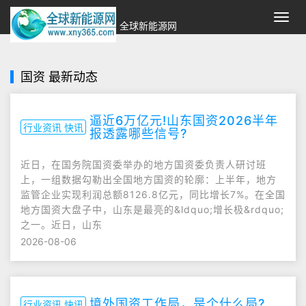
切
全球新能源网
换
导
航
国资 最新动态
逼近6万亿元!山东国资2026半年
行业资讯 快讯
报透露哪些信号?
近日，在国务院国资委举办的地方国资委负责人研讨班
上，一组数据勾勒出全国地方国资的轮廓：上半年，地方
监管企业实现利润总额8126.8亿元，同比增长7%。在全国
地方国资大盘子中，山东是最亮的&ldquo;增长极&rdquo;
之一。近日，山东
2026-08-06
境外国资工作局，是个什么局?
行业资讯 快讯