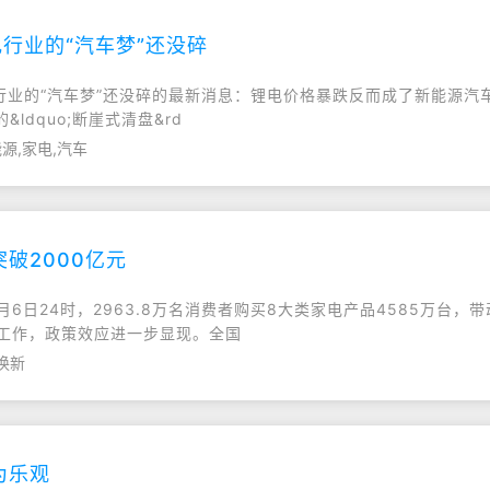
行业的“汽车梦”还没碎
家电行业的“汽车梦”还没碎的最新消息：锂电价格暴跌反而成了新能源
dquo;断崖式清盘&rd
源,家电,汽车
破2000亿元
6日24时，2963.8万名消费者购买8大类家电产品4585万台，带
新工作，政策效应进一步显现。全国
换新
为乐观