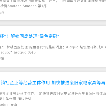
再造有了国际标准的最新消息：近日，由我国牵头制定的国际标准IEC TS
测&mdash;&mdash;第1部
经济
经”！解锁固废处理“绿色密码”
！解锁固废处理“绿色密码”的最新消息：&ldquo;垃圾怎样炼成&lsqu
quo;？&rdquo;6月5
资源
销社企业等经营主体作用 加快推进废旧家电家具等
挥供销社企业等经营主体作用 加快推进废旧家电家具等再生资源回收体
营主体作用 加快推进
源加工,家电