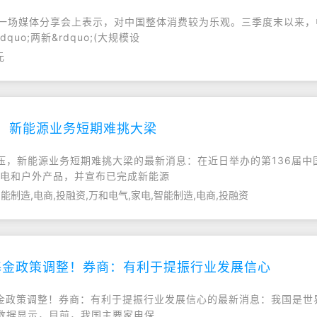
的一场媒体分享会上表示，对中国整体消费较为乐观。三季度末以来
uo;两新&rdquo;(大规模设
元
，新能源业务短期难挑大梁
承压，新能源业务短期难挑大梁的最新消息：在近日举办的第136届中
、厨电和户外产品，并宣布已完成新能源
能制造,电商,投融资,万和电气,家电,智能制造,电商,投融资
基金政策调整！券商：有利于提振行业发展信心
理基金政策调整！券商：有利于提振行业发展信心的最新消息：我国是
数据显示，目前，我国主要家电保