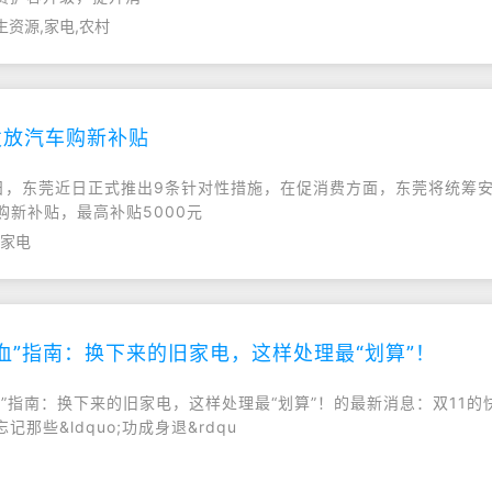
生资源,家电,农村
发放汽车购新补贴
7日，东莞近日正式推出9条针对性措施，在促消费方面，东莞将统筹安排
购新补贴，最高补贴5000元
,家电
回血”指南：换下来的旧家电，这样处理最“划算”！
“回血”指南：换下来的旧家电，这样处理最“划算”！的最新消息：双1
些&ldquo;功成身退&rdqu