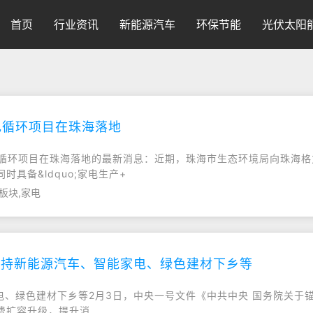
首页
行业资讯
新能源汽车
环保节能
光伏太阳
色循环项目在珠海落地
绿色循环项目在珠海落地的最新消息：近期，珠海市生态环境局向珠海
具备&ldquo;家电生产+
板块,家电
:支持新能源汽车、智能家电、绿色建材下乡等
家电、绿色建材下乡等2月3日，中央一号文件《中共中央 国务院关于
费扩容升级，提升消