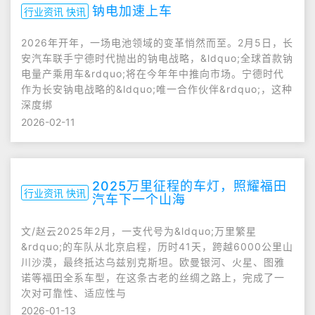
钠电加速上车
行业资讯 快讯
2026年开年，一场电池领域的变革悄然而至。2月5日，长
安汽车联手宁德时代抛出的钠电战略，&ldquo;全球首款钠
电量产乘用车&rdquo;将在今年年中推向市场。宁德时代
作为长安钠电战略的&ldquo;唯一合作伙伴&rdquo;，这种
深度绑
2026-02-11
2025万里征程的车灯，照耀福田
行业资讯 快讯
汽车下一个山海
文/赵云2025年2月，一支代号为&ldquo;万里繁星
&rdquo;的车队从北京启程，历时41天，跨越6000公里山
川沙漠，最终抵达乌兹别克斯坦。欧曼银河、火星、图雅
诺等福田全系车型，在这条古老的丝绸之路上，完成了一
次对可靠性、适应性与
2026-01-13