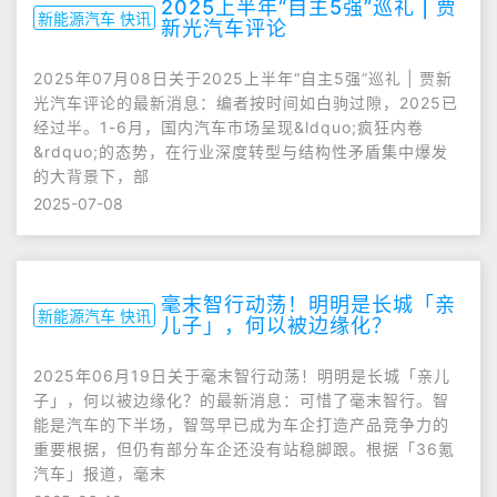
2025上半年“自主5强”巡礼 | 贾
新能源汽车 快讯
新光汽车评论
2025年07月08日关于2025上半年“自主5强”巡礼 | 贾新
光汽车评论的最新消息：编者按时间如白驹过隙，2025已
经过半。1-6月，国内汽车市场呈现&ldquo;疯狂内卷
&rdquo;的态势，在行业深度转型与结构性矛盾集中爆发
的大背景下，部
2025-07-08
毫末智行动荡！明明是长城「亲
新能源汽车 快讯
儿子」，何以被边缘化？
2025年06月19日关于毫末智行动荡！明明是长城「亲儿
子」，何以被边缘化？的最新消息：可惜了毫末智行。智
能是汽车的下半场，智驾早已成为车企打造产品竞争力的
重要根据，但仍有部分车企还没有站稳脚跟。根据「36氪
汽车」报道，毫末