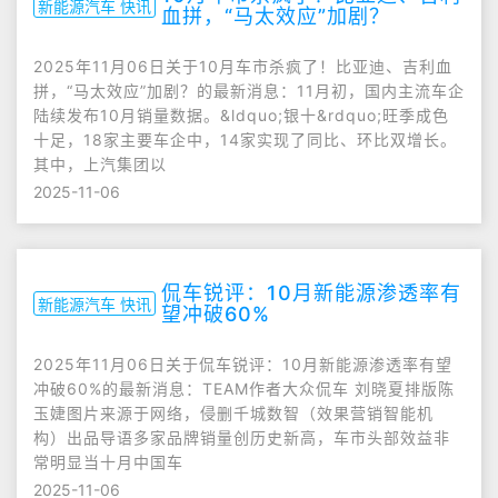
新能源汽车 快讯
血拼，“马太效应”加剧？
2025年11月06日关于10月车市杀疯了！比亚迪、吉利血
拼，“马太效应”加剧？的最新消息：11月初，国内主流车企
陆续发布10月销量数据。&ldquo;银十&rdquo;旺季成色
十足，18家主要车企中，14家实现了同比、环比双增长。
其中，上汽集团以
2025-11-06
侃车锐评：10月新能源渗透率有
新能源汽车 快讯
望冲破60%
2025年11月06日关于侃车锐评：10月新能源渗透率有望
冲破60%的最新消息：TEAM作者大众侃车 刘晓夏排版陈
玉婕图片来源于网络，侵删千城数智（效果营销智能机
构）出品导语多家品牌销量创历史新高，车市头部效益非
常明显当十月中国车
2025-11-06