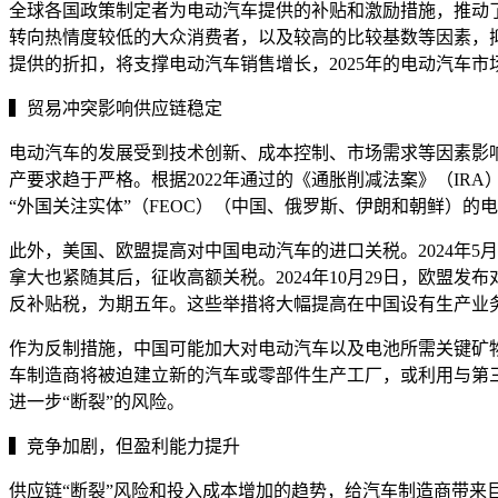
全球各国政策制定者为电动汽车提供的补贴和激励措施，推动了电动
转向热情度较低的大众消费者，以及较高的比较基数等因素，
提供的折扣，将支撑电动汽车销售增长，2025年的电动汽车市
▍贸易冲突影响供应链稳定
电动汽车的发展受到技术创新、成本控制、市场需求等因素影响
产要求趋于严格。根据2022年通过的《通胀削减法案》（I
“外国关注实体”（FEOC）（中国、俄罗斯、伊朗和朝鲜）的
此外，美国、欧盟提高对中国电动汽车的进口关税。2024年5
拿大也紧随其后，征收高额关税。2024年10月29日，欧盟发
反补贴税，为期五年。这些举措将大幅提高在中国设有生产业
作为反制措施，中国可能加大对电动汽车以及电池所需关键矿
车制造商将被迫建立新的汽车或零部件生产工厂，或利用与第
进一步“断裂”的风险。
▍竞争加剧，但盈利能力提升
供应链“断裂”风险和投入成本增加的趋势，给汽车制造商带