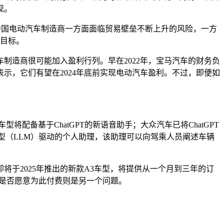
现。
。而中国电动汽车制造商一方面面临贸易壁垒不断上升的风险，一方
的目标。
制造商很可能加入盈利行列。早在2022年，宝马汽车的财务负
表示，它们有望在2024年底前实现电动汽车盈利。不过，即便如
将配备基于ChatGPT的新语音助手；大众汽车已将ChatGPT
模型（LLM）驱动的个人助理，该助理可以向驾乘人员阐述车辆
于2025年推出的新款A3车型，将提供从一个月到三年的订
是否愿意为此付费则是另一个问题。