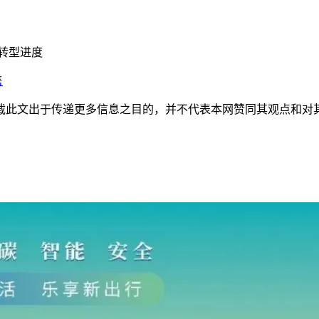
累转型进度
售
载此文出于传递更多信息之目的，并不代表本网赞同其观点和对