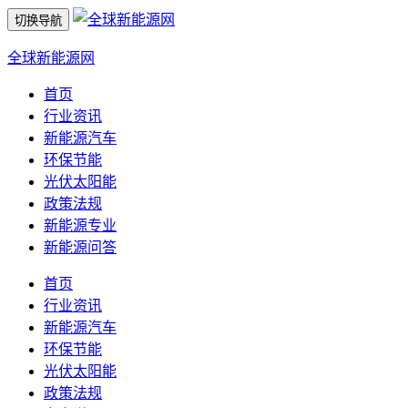
切换导航
全球新能源网
首页
行业资讯
新能源汽车
环保节能
光伏太阳能
政策法规
新能源专业
新能源问答
首页
行业资讯
新能源汽车
环保节能
光伏太阳能
政策法规