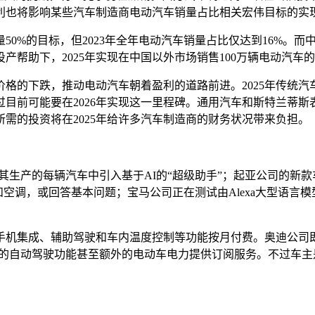
失利也将影响某些汽车制造商电动汽车销量占比相关宏伟目标的实
量50%的目标，但2023年全年电动汽车销量占比仅达到16%
产帮助下，2025年实现在中国以外市场销售100万辆电动汽车
格的下跌，推动电动汽车朝着盈利的道路前进。2025年传统汽车
过目前可能要在2026年实现这一里程碑。通用汽车和斯特兰蒂斯
需的投资将在2025年给许多汽车制造商的财务状况带来负担。
生产的每辆汽车中引入基于AI的“超级助手”；起亚公司的新款车型
空调，或回答基本问题；宝马公司正在测试由Alexa大型语言
机集成、辅助驾驶和车内温度控制等功能按月付费。奥迪公司即将
进的自动驾驶功能甚至额外的电动车电力提供订阅服务。不过车主