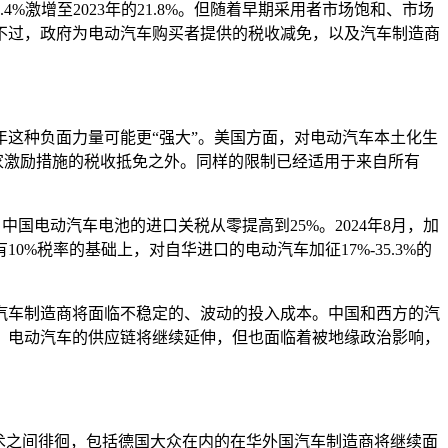
激增至2023年的21.8%。但随着早期采用者市场饱和、市场
不过，政府为电动汽车购买者提供的税收减免，以及
汽车制造
商
年这种负面力量可能更“强大”。美国方面，对电动汽车本土化生
买家激励措施的税收抵免之外。同样的限制已经适用于来自所有
，中国电动
汽车电池
的进口关税从零提高到25%。2024年8月，加
0%税率的基础上，对自华进口的电动汽车加征17%-35.3%的
汽车制造商将面临不稳定的、波动的投入成本。中国和西方的汽
，电动汽车的供应链将继续延伸，但也面临着被地缘政治影响，
术之间徘徊，包括德国大众在内的在华外国汽车制造商将继续面