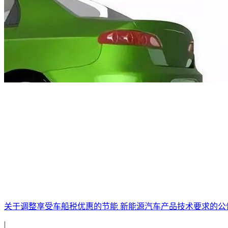
关于调整享受车船税优惠的节能 新能源汽车产品技术要求的公
|