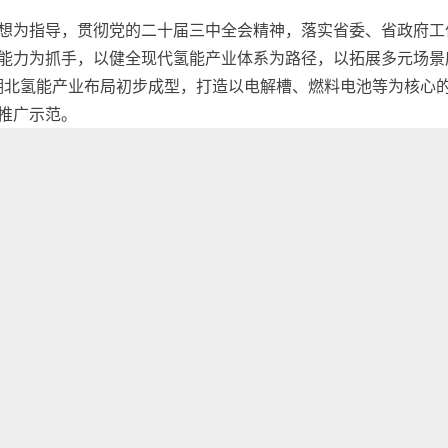
想为指导，贯彻党的二十届三中全会精神，落实省委、省政府工
能力为抓手，以健全现代氢能产业体系为路径，以拓展多元场景
的湖北氢能产业布局初步成型，打造以电解槽、燃料电池等为核心
推广示范。
值达到1000亿元，其中，氢气产值达到300亿元，氢能应用
育引进10家以上国内氢能行业头部企业、100家氢能产业重点
氢能产业创新平台，质子交换膜、膜电极、电解槽、氢储能等技
成10项以上国家示范产业标准和规范。
目，形成低成本、多元化的氢能供应体系，建成加氢站100座，氢
。燃料电池汽车推广量突破7000辆，燃料电池船舶、航空器推