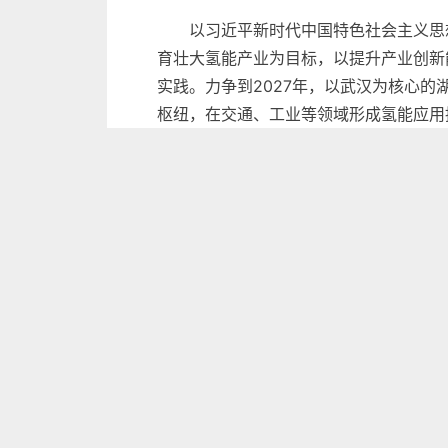
以习近平新时代中国特色社会主义思
育壮大氢能产业为目标，以提升产业创新
实践。力争到2027年，以武汉为核心
枢纽，在交通、工业等领域形成氢能应用
产业规模倍增。全省氢能全产业链总产
产业集群列入国家战略性新兴产业集群，培
创新能力跃升。创建6个省级及以上
汽车研发与应用在国内保持领先地位，形
氢能应用广泛。落地一批绿氢制备项
能在交通、工业及储能发电领域试点应用
二、重点任务
（一）打造氢能产业科技创新高地