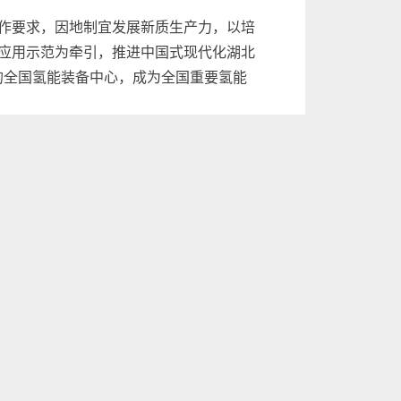
作要求，因地制宜发展新质生产力，以培
应用示范为牵引，推进中国式现代化湖北
的全国氢能装备中心，成为全国重要氢能
装备及零部件产值达到400亿元。力争氢能
企业。
术指标达到国际先进水平，氢燃料电池及
气总产能达到150万吨／年。全面扩大氢
广应用全国领先。