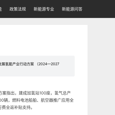
能
政策法规
新能源专业
新能源问答
氢能产业行动方案 （2024—2027
。方案指出，建成加氢站100座，氢气总产
00辆，燃料电池船舶、航空器推广应用全
行费全返补贴支持。