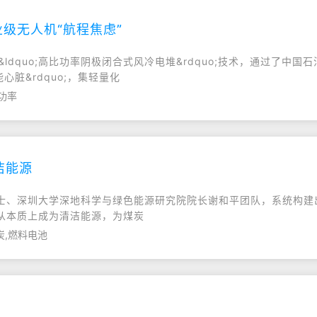
业级无人机“航程焦虑”
ldquo;高比功率阴极闭合式风冷电堆&rdquo;技术，通过了中
心脏&rdquo;，集轻量化
功率
洁能源
士、深圳大学深地科学与绿色能源研究院院长谢和平团队，系统构建出近
从本质上成为清洁能源，为煤炭
炭,燃料电池