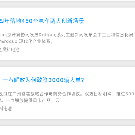
四年落地450台氢车两大创新场景
quo;京津冀协同发展&rdquo;系列主题新闻发布会市工业和信息
&rdquo;现代化产业体系，
池,燃料电池
 一汽解放为何敢签3000辆大单?
氢能在广州签署战略合作与商务合作协议。双方目标明确：推进30
解决方案。一汽解放提供重卡产品，云
燃料电池