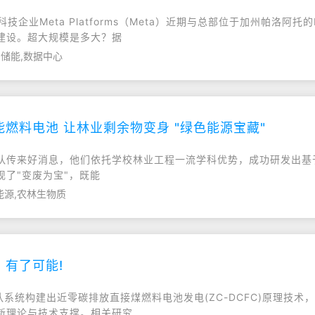
企业Meta Platforms（Meta）近期与总部位于加州帕洛阿托的
建设。超大规模是多大？据
,储能,数据中心
燃料电池 让林业剩余物变身 "绿色能源宝藏"
队传来好消息，他们依托学校林业工程一流学科优势，成功研发出基
了"变废为宝"，既能
能源,农林生物质
有了可能!
队系统构建出近零碳排放直接煤燃料电池发电(ZC-DCFC)原理技
新理论与技术支撑。相关研究