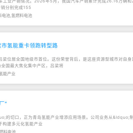
工业产销情况。2026年5月，我国汽车产销累计完成26.16万辆和26
产销分别完成155
料电池,氢燃料电池
梁市氢能重卡领跑转型路
梁位居全国地级市首位。这份荣誉背后，是这座资源型城市对自身禀赋
革。作为全国最大焦化集中产区，吕梁将
,氢能产业
厂”
quo;的切口，正为青岛氢能产业增添应用场景。公司业务从&ldquo;
于构建多元化氢能产业
,燃料电池