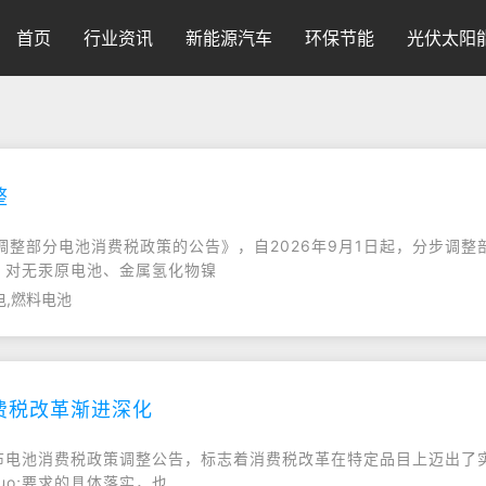
首页
行业资讯
新能源汽车
环保节能
光伏太阳
整
整部分电池消费税政策的公告》，自2026年9月1日起，分步调
起，对无汞原电池、金属氢化物镍
电,燃料电池
费税改革渐进深化
发布电池消费税政策调整公告，标志着消费税改革在特定品目上迈出了
quo;要求的具体落实，也