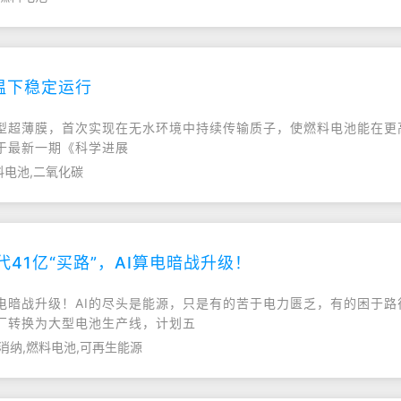
温下稳定运行
型超薄膜，首次实现在无水环境中持续传输质子，使燃料电池能在更
于最新一期《科学进展
料电池,二氧化碳
41亿“买路”，AI算电暗战升级！
I算电暗战升级！AI的尽头是能源，只是有的苦于电力匮乏，有的困于
厂转换为大型电池生产线，计划五
消纳,燃料电池,可再生能源