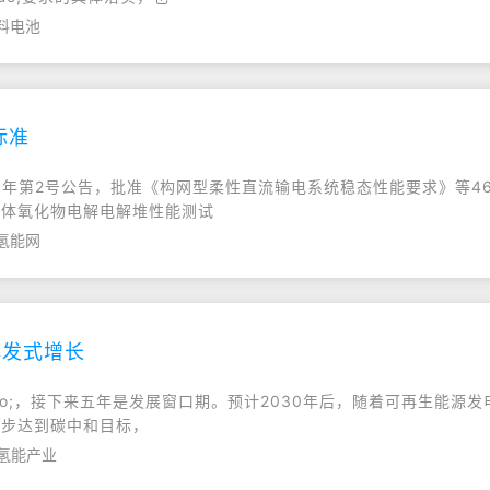
料电池
标准
6年第2号公告，批准《构网型柔性直流输电系统稳态性能要求》等4
、《固体氧化物电解电解堆性能测试
氢能网
爆发式增长
谷&rsquo;，接下来五年是发展窗口期。预计2030年后，随着可再生
国逐步达到碳中和目标，
,氢能产业