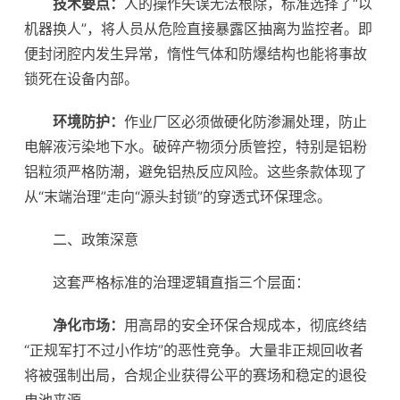
技术要点：
人的操作失误无法根除，标准选择了“以
机器换人”，将人员从危险直接暴露区抽离为监控者。即
便封闭腔内发生异常，惰性气体和防爆结构也能将事故
锁死在设备内部。
环境防护：
作业厂区必须做硬化防渗漏处理，防止
电解液污染地下水。破碎产物须分质管控，特别是铝粉
铝粒须严格防潮，避免铝热反应风险。这些条款体现了
从“末端治理”走向“源头封锁”的穿透式环保理念。
二、政策深意
这套严格标准的治理逻辑直指三个层面：
净化市场：
用高昂的安全环保合规成本，彻底终结
“正规军打不过小作坊”的恶性竞争。大量非正规回收者
将被强制出局，合规企业获得公平的赛场和稳定的退役