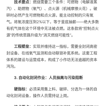
技术要点：
燃烧需要三个条件：可燃物（电解液蒸
汽）、助燃物（氧气）、点火源（机械摩擦火花）。破
碎时必然产生可燃物和点火源，能主动控制的只有氧
气。将氧浓度压到2%以下，等于釜底抽薪——绝大多数
有机气体在这个环境中无法被点燃。这条款将“控制点火
源”的传统思路升级为“消灭燃烧可能性”。
工程壁垒：
实现并维持这一指标，需要全封闭高密
封设备、在线氧气监测和自动联锁补氮系统。这套工程
体系的建设与运营成本，构成了小作坊无法逾越的资本
鸿沟。
3. 自动化封闭作业：人员抽离与污染阻断
硬指标：
必须采用集上料、破碎、分选为一体的自
动化封闭设备，操作人员需持证上岗。