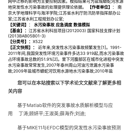
网中迁移的影响为主要控制因素。模拟结果可为盐城蟒蛇河水源
地突发性水污染事故的处理提供理论依据。
【作者单位】
： 南
京大学地理科学与海洋学院;江苏省水利厅防汛防旱指挥部办公
室;江苏省水利工程规划办公室;
【关键词】
：
水污染事故
应急调度
数值模拟
【基金】：
江苏省水利科技项目(2012003) 国家科技支撑计划
(2013BAB05B01-3)
【分类号】：
X522
【正文快照】：
近年来,突发性水污染事故频繁发生[1]。1991-
2011年间,我国突发性环境污染事件多达33 919起,而水污染事故
占环境事故总数的51.9%[2]。里下河腹部区在城市化进程中突发
水污染事故常常发生,2007年泰州周山河油污泄漏水污染事
故;2009年盐城市蟒蛇河饮用水源地水污染事故;2010年盐
您可以在本站搜索以下学术论文文献来了解更多相
关内容
基于Matlab软件的突发事故水质解析模型与应
用
丁涛;顾妍平;王淑英;薛海乔;刘迪;
基于MIKE11与EFDC模型的突发性水污染事故预测