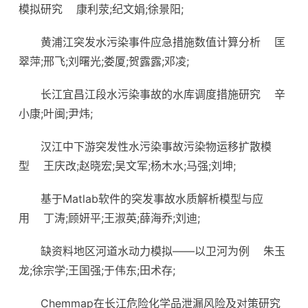
模拟研究
康利荥;纪文娟;徐景阳;
黄浦江突发水污染事件应急措施数值计算分析
匡
翠萍;邢飞;刘曙光;娄厦;贺露露;邓凌;
长江宜昌江段水污染事故的水库调度措施研究
辛
小康;叶闽;尹炜;
汉江中下游突发性水污染事故污染物运移扩散模
型
王庆改;赵晓宏;吴文军;杨木水;马强;刘坤;
基于Matlab软件的突发事故水质解析模型与应
用
丁涛;顾妍平;王淑英;薛海乔;刘迪;
缺资料地区河道水动力模拟——以卫河为例
朱玉
龙;徐宗学;王国强;于伟东;田术存;
Chemmap在长江危险化学品泄漏风险及对策研究