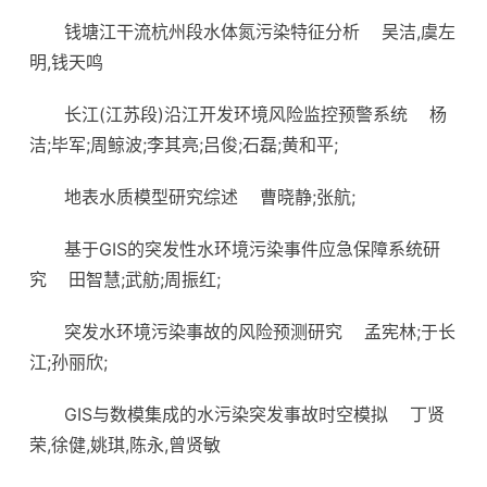
钱塘江干流杭州段水体氮污染特征分析
吴洁,虞左
明,钱天鸣
长江(江苏段)沿江开发环境风险监控预警系统
杨
洁;毕军;周鲸波;李其亮;吕俊;石磊;黄和平;
地表水质模型研究综述
曹晓静;张航;
基于GIS的突发性水环境污染事件应急保障系统研
究
田智慧;武舫;周振红;
突发水环境污染事故的风险预测研究
孟宪林;于长
江;孙丽欣;
GIS与数模集成的水污染突发事故时空模拟
丁贤
荣,徐健,姚琪,陈永,曾贤敏