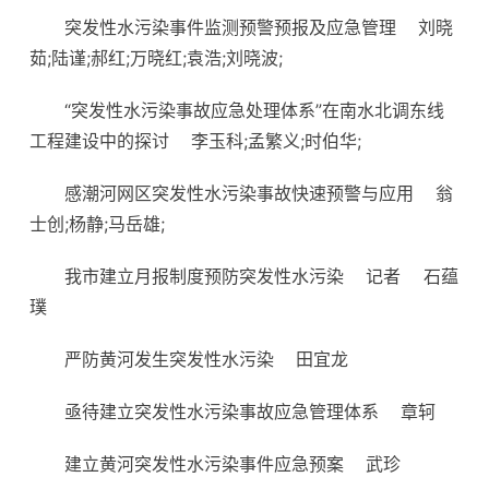
突发性水污染事件监测预警预报及应急管理
刘晓
茹;陆谨;郝红;万晓红;袁浩;刘晓波;
“突发性水污染事故应急处理体系”在南水北调东线
工程建设中的探讨
李玉科;孟繁义;时伯华;
感潮河网区突发性水污染事故快速预警与应用
翁
士创;杨静;马岳雄;
我市建立月报制度预防突发性水污染
记者 石蕴
璞
严防黄河发生突发性水污染
田宜龙
亟待建立突发性水污染事故应急管理体系
章轲
建立黄河突发性水污染事件应急预案
武珍