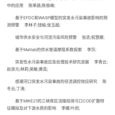
中的应用
陈荣昌;陈俊峰;
基于EFDC和WASP模型的突发水污染事故影响的预
测预警
李林子;钱瑜;张玉超;
城市供水安全与河流污染风险预警
张丞;祝慧娜;
基于Matlab的供水管道摩阻系数探索
李莎;
突发性水污染事故应急处理技术研究进展
李青云;
赵良元;林莉;吴敏;黄茁;
感潮河口突发水污染事故的径流调控效应研究
陈
冬云;丁涛;
基于MIKE21的三峡库区涪陵段排污口COD扩散特
征模拟及对下游水质的影响
李娜;叶闵;