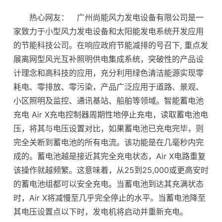
热心网友： 广州尚能风力发电设备有限公司是一
家致力于小型风力发电设备和太阳能发电系统开发应用
的节能科技公司。在响应政府节能减排的号召下, 重点发
展离网型风光互补照明供电集成系统，突破性的产品设
计理念和高科技的应用，充分利用绿色清洁能源实现零
耗电、零排放、零污染，产品广泛应用于道路、景观、
小区照明及监控、通讯基站、船舶等领域。智能蓄电池
充电 Air X充电控制器周期性地停止充电，读取蓄电池电
压，将其与电压设置对比，如果蓄电池已充电完毕，则
完全关断到蓄电池的所有电流。该功能是在几毫秒内完
成的。蓄电池越是接近其完全充电状态，Air X电路重复
该操作就越频繁。这意味着，从25到25,000或更高安时
的蓄电池组都可以安全充电。当蓄电池到达其充满状态
时，Air X将减慢至几乎完全停止的水平。当蓄电池降至
其电压设置点以下时，发电机将启动并重新充电。