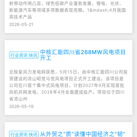
射带动作用凸显，绿色低碳产业蓬勃发展，锂电、光伏、
新能源汽车等领域多项数据表现亮眼。1&mdash;4月我国
高技术产品
2026-05-21
中核汇能四川省268MW风电项目
行业资讯 快讯
开工
北极星风力发电网获悉，5月15日，由中核汇能四川公司投
资建设的凉山昭觉马觉风电项目正式开工建设。该项目是
公司在川首个集中式风电项目，计划2027年9月实现首批
风机并网发电，2028年4月全面建成投产。项目位于四川
省凉山州
2026-05-19
从外贸之“质”读懂中国经济之“韧”
行业资讯 快讯