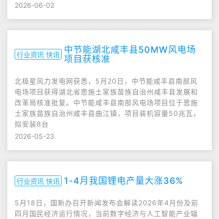
2026-06-02
中节能湖北咸丰县50MW风电场
行业资讯 快讯
项目获核准
北极星风力发电网获悉，5月20日，中节能咸丰县南部风
电场项目获得湖北省恩施土家族苗族自治州咸丰县发展和
改革局核准批复。中节能咸丰县南部风电场项目位于恩施
土家族苗族自治州咸丰县曲江镇，项目装机容量50兆瓦，
拟安装8台
2026-05-23
1-4月我国锂电产量大涨36%
行业资讯 快讯
5月18日，国新办召开新闻发布会解读2026年4月份及前
四月国民经济运行情况，当前数字经济与人工智能产业辐