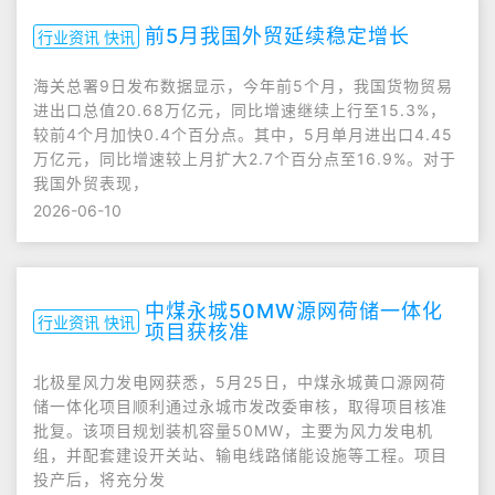
前5月我国外贸延续稳定增长
行业资讯 快讯
海关总署9日发布数据显示，今年前5个月，我国货物贸易
进出口总值20.68万亿元，同比增速继续上行至15.3%，
较前4个月加快0.4个百分点。其中，5月单月进出口4.45
万亿元，同比增速较上月扩大2.7个百分点至16.9%。对于
我国外贸表现，
2026-06-10
中煤永城50MW源网荷储一体化
行业资讯 快讯
项目获核准
北极星风力发电网获悉，5月25日，中煤永城黄口源网荷
储一体化项目顺利通过永城市发改委审核，取得项目核准
批复。该项目规划装机容量50MW，主要为风力发电机
组，并配套建设开关站、输电线路储能设施等工程。项目
投产后，将充分发