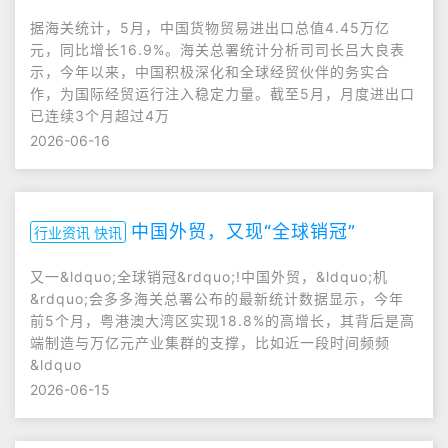
据海关统计，5月，中国货物贸易进出口总值4.45万亿
元，同比增长16.9%。海关总署统计分析司司长吕大良表
示，今年以来，中国积极深化和全球经贸伙伴的务实合
作，为国际经贸运行注入稳定力量。截至5月，月度进出口
已连续3个月超过4万
2026-06-16
中国外贸，又现“全球销冠”
行业资讯 快讯
又一&ldquo;全球销冠&rdquo;!中国外贸，&ldquo;机
&rdquo;会多多海关总署公布的最新统计数据显示，今年
前5个月，粤港澳大湾区实现18.8%的高增长，其背后是高
端制造与万亿元产业集群的支撑，比如近一段时间频频
&ldquo
2026-06-15