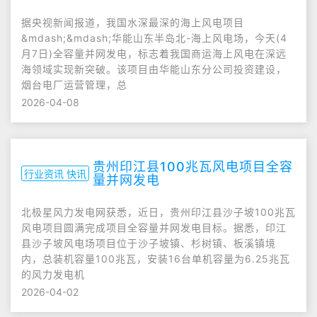
据央视新闻报道，我国水深最深的海上风电项目
&mdash;&mdash;华能山东半岛北-海上风电场，今天(4
月7日)全容量并网发电，标志着我国商运海上风电在深远
海领域实现新突破。该项目由华能山东分公司投资建设，
烟台电厂运营管理，总
2026-04-08
贵州印江县100兆瓦风电项目全容
行业资讯 快讯
量并网发电
北极星风力发电网获悉，近日，贵州印江县沙子坡100兆瓦
风电项目圆满完成项目全容量并网发电目标。据悉，印江
县沙子坡风电场项目位于沙子坡镇、杉树镇、板溪镇境
内，总装机容量100兆瓦，安装16台单机容量为6.25兆瓦
的风力发电机
2026-04-02