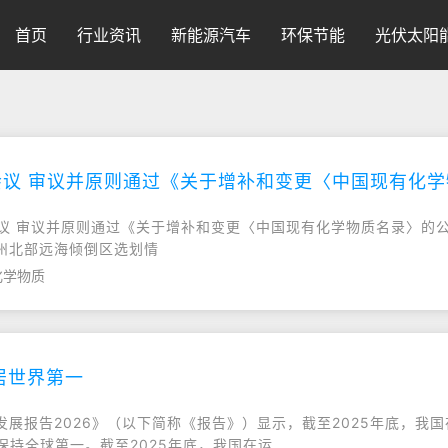
首页
行业资讯
新能源汽车
环保节能
光伏太阳
议 审议并原则通过《关于增补和变更〈中国现有化
务会议 审议并原则通过《关于增补和变更〈中国现有化学物质名录〉的
州北部远海倾倒区选划情
化学物质
居世界第一
发展报告2026》（以下简称《报告》）显示，截至2025年底，我国
保持全球第一。截至2025年底，我国在运