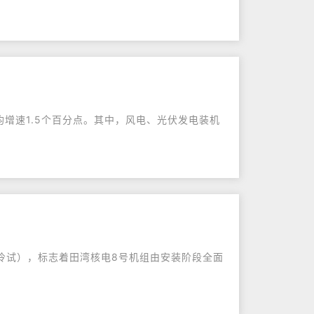
均增速1.5个百分点。其中，风电、光伏发电装机
称冷试），标志着田湾核电8号机组由安装阶段全面