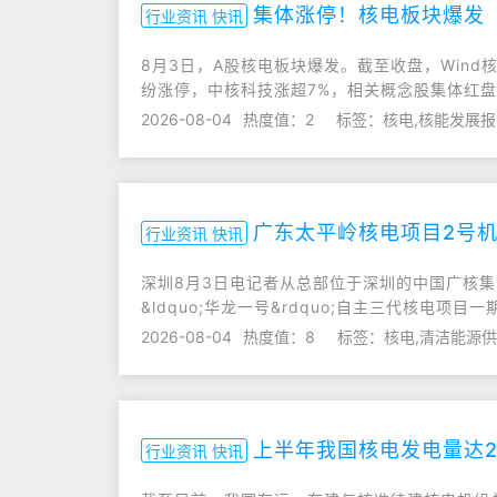
集体涨停！核电板块爆发
行业资讯 快讯
8月3日，A股核电板块爆发。截至收盘，Wind核
纷涨停，中核科技涨超7%，相关概念股集体红盘
2026-08-04
热度值：2
标签：核电,核能发展报
广东太平岭核电项目2号
行业资讯 快讯
深圳8月3日电记者从总部位于深圳的中国广核集
&ldquo;华龙一号&rdquo;自主三代核电项目
2026-08-04
热度值：8
标签：核电,清洁能源供
上半年我国核电发电量达2
行业资讯 快讯