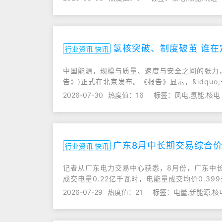
氢核突破、制度破茧 谁在
行业资讯 快讯
中国能源，规模与质量、速度与安全之间的张力，
告》)正式在北京发布。《报告》显示，&ldquo;
2026-07-30
热度值：16
标签：风电,氢能,核电
广东8月中长期交易综合价0
行业资讯 快讯
记者从广东电力交易中心获悉，8月份，广东中长期
成交电量0.22亿千瓦时，电能量成交均价0.39
2026-07-29
热度值：21
标签：电量,新能源,核