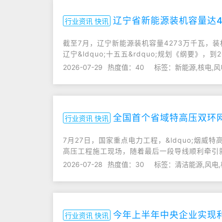
辽宁省新能源装机容量达4
行业资讯 快讯
截至7月，辽宁新能源装机容量4273万千瓦，装
辽宁&ldquo;十五五&rdquo;规划《纲要》，
2026-07-29
热度值：40
标签：新能源,核电,风
全国首个省域特高压双环
行业资讯 快讯
7月27日，国家重点电力工程，&ldquo;烟威
高压工程施工现场，随着最后一段导线顺利牵引
2026-07-28
热度值：30
标签：清洁能源,风电
今年上半年中央企业实现利
行业资讯 快讯