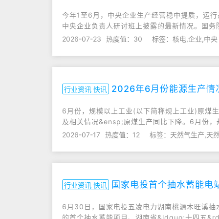
今年1至6月，中央企业生产经营稳中提质，运行态
中央企业负责人研讨班上披露的最新情况。国务
2026-07-23
热度值：30
标签：核电,企业,中央
2026年6月份能源生产情
行业资讯 快讯
6月份，规模以上工业(以下简称规上工业)原煤
及相关情况&ensp;原煤生产同比下降。6月份，
2026-07-17
热度值：12
标签：天然气生产,天然
国家电投首个抽水蓄能电
行业资讯 快讯
6月30日，国家电投五凌电力湖南桃源木旺溪抽
的首个抽水蓄能项目、湖南省&ldquo;十四五&r