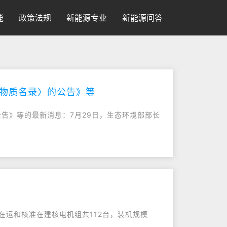
能
政策法规
新能源专业
新能源问答
学物质名录〉的公告》等
公告》等的最新消息：7月29日，生态环境部部长
在运和核准在建核电机组共112台，装机规模