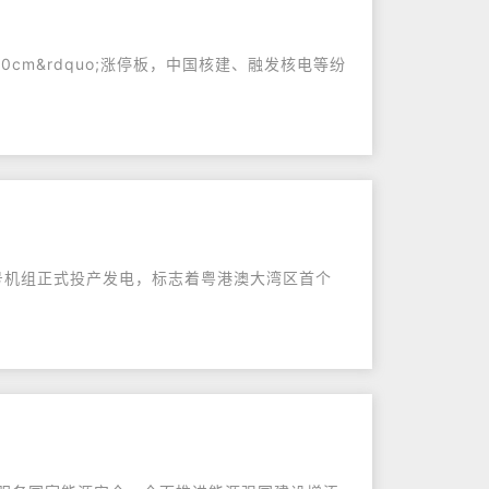
0cm&rdquo;涨停板，中国核建、融发核电等纷
2号机组正式投产发电，标志着粤港澳大湾区首个