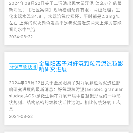
2024年08月22日关于二沉池出现大量浮泥 怎么办？的最
新消息：【社区案例】现场检测条件有限，两级处理，生
化末端水温34.8°，末端溶氧仪损坏，平时都是2.3mg/L
左右 上浮的泥块颜色发黄不是老泥最近这两天上浮厉害能
看到水中气泡
2024-08-22
金属阳离子对好氧颗粒污泥造粒影
环保节能 快讯
响研究进展
2024年08月22日关于金属阳离子对好氧颗粒污泥造粒影
响研究进展的最新消息：好氧颗粒污泥(aerobic granular
sludge,AGS)是微生物在好氧环境中自凝聚形成的一种形
状规则、结构紧密的颗粒状活性污泥。相比传统好氧工艺,
具
2024-08-22