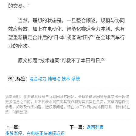
的交易。”
当然，理想的状态是，一旦整合顺遂，规模与协同
效应释放，加上在电动化、智能化赛道全力冲刺，也有
望重新确定合并后的“日·本”或者说“田·产”在全球汽车行
业的座次。
原文标题:“技术趋同”可救不了本田和日产
热门标签：
混合动力
纯电动
技术
系统
免责声明：此资讯系转载自互联网其它网站，全球新能源网登载此文出于传递
更多信息之目的，并不代表本网赞同其观点和对其真实性负责，文章内容仅供
参考。如涉及作品内容、版权等问题，请在30工作日内与本网联系，我们将在
第一时间处理！
上一篇：
下一篇：
返回列表
多股涨停，充电桩正快速接近拐