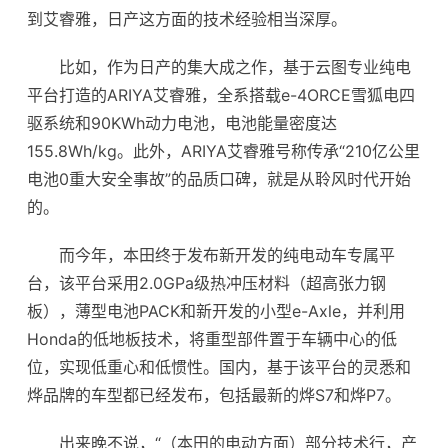
到艾睿雅，日产这方面的技术经验相当深厚。
比如，作为日产的集大成之作，基于云图专业纯电
平台打造的ARIYA艾睿雅，全系搭载e-4ORCE雪狐电四
驱系统和90KWh
动力电池
，电池能量密度达
155.8Wh/kg。此外，ARIYA艾睿雅号称传承“210亿公里
电池0重大安全事故”的品质口碑，就是从聆风时代开始
的。
而今年，本田终于发布新开发的纯电动车专属平
台，该平台采用2.0GPa级热冲压材料（超高张力钢
板），薄型电池PACK和新开发的小型e-Axle，并利用
Honda的低地板技术，将重型部件置于车辆中心的低
位，实现低重心和低惯性。国内，基于该平台的灵悉和
烨品牌的车型都已经发布，包括最新的烨S7和烨P7。
出来晚不说，“（本田的电动方面）部分技术行，产