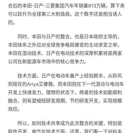
合后的本田-日产-三菱集团汽车年销量813万辆，算下来
可以跃升为全球第三大制造商。这个数字还是相当诱人
的。
同时，本田与日产的整合，也是日本政府主导的，
丰田体系之外应对全球竞争格局骤变的主动求变之举。
本田在混动技术、日产在电动技术的深厚积累将是两家
公司在
新能源车
市场中的核心竞争力。
技术方面，日产在电动车量产上经验颇丰，从聆风
到现在的Ariya艾睿雅。而本田则在下一代混动与电动车
开发上快速发力，理想的状态下，两者的技术如能顺利
融合，则有望缩短研发周期、节约研发开支，实现规模
效应。
所以，如何技术共享成为此次整合的关键，特别是
软件开发、电气化技术方面。这里，我们看一下对标丰