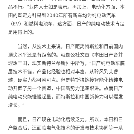
品不行。”业内人士如是表示。再加上，电动化方面，本
田的既定方针是到2040年所有新车均为
纯电动汽车
（EV）和
燃料电池
车，这方面，日产的纯电动技术肯定
是用得上的。
当然，从技术上来说，日产距离特斯拉和目前国内
顶尖水平还是有距离的。就像公社文章《本田日产合并
理想丰田，现实斯特兰蒂斯》中所写，“日产纯电动车底
层技术不错，产品化经验也相对丰富，从聆风到艾睿
雅，硬实力都可圈可点。但是特斯拉嫁接智能化给纯电
动开辟了另一个赛道，中国新势力迅速跟进。故而日产
纯电动只能慢慢起量，而特斯拉和中国新势力可以爆发
增长。”
而且，日产现在电动化后续乏力。所以，本田和日
产整合后，还面临电气化技术的研发与技术协同等一系