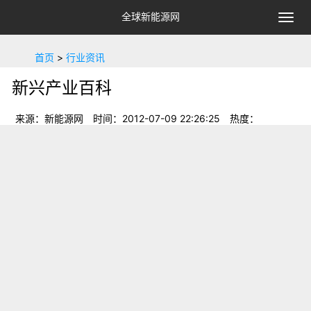
全球新能源网
切
换
导
首页
>
行业资讯
航
新兴产业百科
来源：新能源网
时间：2012-07-09 22:26:25
热度：
9338
新兴产业百科 什么是新兴产业？按照国家的界定，新
兴产业主要包括节能环保、信息技术、生物技术、新能源、新
能源汽车、高端装备制造业和新材料七大产业。然而，北大纵
横管理咨询有限公司创始人
新兴产业
什么是
？按照国家的界定，新兴产业主要包括节能环
新能源
新能源汽车
保、信息技术、生物技术、
、
、高端装备制
造业和新材料七大产业。然而，北大纵横管理咨询有限公司创始
人王璞却表示，将新兴产业和传统产业分开，是一种较为落后的
思想，有创新的就应该是新兴产业。