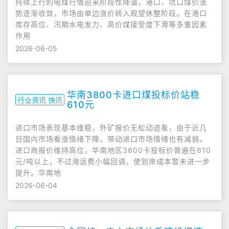
持续上行的电煤行情迎来阶段性降温，港口、坑口煤价涨
势逐渐收敛，市场由单边涨价转入观望休整阶段。在港口
库存高位、汛期水电发力、高价煤接受度下滑等多重因素
作用
2026-06-05
华南3800卡进口煤投标价站稳
行业资讯 快讯
610元
进口市场表现基本维稳，外矿报价无松动迹象，由于近几
日国内市场看涨情绪下降，带动进口市场情绪也有减弱。
进口商报价维持高位，华南地区3800卡投标价普遍在610
元/吨以上，不过海运费小幅回调，使到岸成本暂未进一步
提升。华南地
2026-06-04