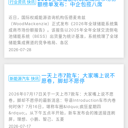
行业资讯 快讯
额榜单发布：中企包揽八席
近日，国际权威能源咨询机构伍德麦肯兹
（WoodMackenzie）正式发布《2026年全球储能系统集
成商市场份额报告》。该报告以2025年全年全球交流侧电
池储能系统（BESS）出货量为统计基准，系统梳理了全球
储能集成赛道的竞争格局、各区
2026-07-28
一天上市7款车：大家嘴上说不
新能源汽车 快讯
愿卷，脚却不愿停
2026年07月17日关于一天上市7款车：大家嘴上说不愿
卷，脚却不愿停的最新消息：导语Introduction车市内卷
何时休？7月16日，堪称车圈&ldquo;疯狂星期四
&rdquo;。从下午五点半开始，新车发布会的推送接连刷
屏，理想、小鹏、智己、五菱
2026-07-17