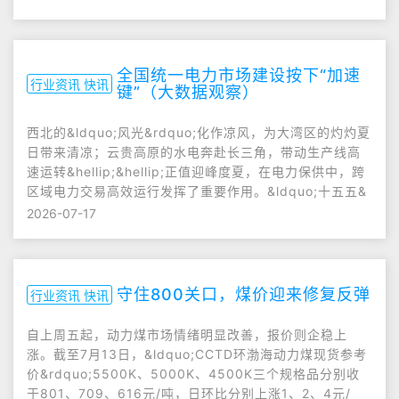
全国统一电力市场建设按下“加速
行业资讯 快讯
键”（大数据观察）
西北的&ldquo;风光&rdquo;化作凉风，为大湾区的灼灼夏
日带来清凉；云贵高原的水电奔赴长三角，带动生产线高
速运转&hellip;&hellip;正值迎峰度夏，在电力保供中，跨
区域电力交易高效运行发挥了重要作用。&ldquo;十五五&
2026-07-17
守住800关口，煤价迎来修复反弹
行业资讯 快讯
自上周五起，动力煤市场情绪明显改善，报价则企稳上
涨。截至7月13日，&ldquo;CCTD环渤海动力煤现货参考
价&rdquo;5500K、5000K、4500K三个规格品分别收
于801、709、616元/吨，日环比分别上涨1、2、4元/