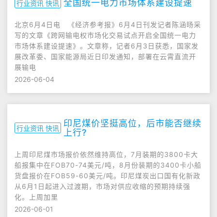
全国统一电力市场体系建设提速
行业资讯 快讯
北京6月4日电 《经济参考报》6月4日刊发记者陈涵旸采
写的文章《跨网输电权市场化交易试点开启全国统一电力
市场体系建设提速》。文章称，记者6月3日获悉，国家发
展改革委、国家能源局近日印发通知，部署在云霄直流开
展输电
2026-06-04
印尼煤价坚挺高位，后市能否继续
行业资讯 快讯
上行?
上周印尼煤市场报价依然维持高位，7月装期的3800卡大
船报集中在FOB70-74美元/吨，8月份装期的3400卡小船
货盘报价在FOB59-60美元/吨。印尼煤炭出口国有化新政
从6月1日起进入过渡期，市场对供应收缩的预期持续强
化。上周加里
2026-06-01