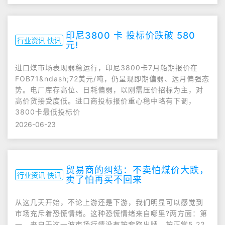
印尼3800 卡 投标价跌破 580
行业资讯 快讯
元!
进口煤市场表现弱稳运行，印尼3800卡7月船期报价在
FOB71&ndash;72美元/吨，仍呈现即期偏弱、远月偏强态
势。电厂库存高位、日耗偏弱，以刚需压价招标为主，对
高价货接受度低。进口商投标报价重心稳中略有下调，
3800卡最低投标价
2026-06-23
贸易商的纠结：不卖怕煤价大跌，
行业资讯 快讯
卖了怕再买不回来
从这几天开始，不论上游还是下游，我们明显可以感觉到
市场充斥着恐慌情绪。这种恐慌情绪来自哪里?两方面：第
一，来自于这一波市场行情没有按套路出牌，按正常5.22