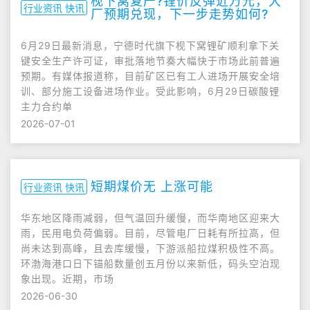
枧下窝复产?锂价反弹近万元，大
行业资讯 快讯
厂预期兑现，下一步走势如何?
6月29日最新消息，宁德时代旗下枧下窝锂矿顺利拿下关
键安全生产许可证，审批落地节奏大幅快于市场此前普遍
预期。有媒体报道称，目前矿区已有工人进场开展安全培
训、部分施工设备进场作业。受此影响，6月29日碳酸锂
主力合约单
2026-07-01
短期煤价无 上涨可能
行业资讯 快讯
华东地区降雨减弱，但气温回升缓慢，而华南地区迎来大
雨，民用电负荷偏弱。目前，尽管电厂日耗有所拉高，但
尚未达到高峰，且去库缓慢，下游派船拉煤积极性不高。
环渤海港口日下锚船数量创五月份以来新低，码头空泊现
象出现。近期，市场
2026-06-30