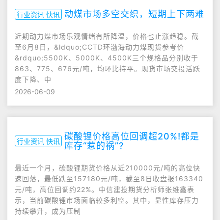
动煤市场多空交织，短期上下两难
行业资讯 快讯
近期动力煤市场乐观情绪有所降温，价格也止涨趋稳。截
至6月8日，&ldquo;CCTD环渤海动力煤现货参考价
&rdquo;5500K、5000K、4500K三个规格品分别收于
863、775、676元/吨，均环比持平。现货市场交投活跃
度下降、中
2026-06-09
碳酸锂价格高位回调超20%!都是
行业资讯 快讯
库存“惹的祸”?
最近一个月，碳酸锂期货价格从近210000元/吨的高位快
速回落，最低跌至157180元/吨，截至8日收盘报163340
元/吨，高位回调约22%。中信建投期货分析师张维鑫表
示，当前碳酸锂市场面临较多利空。其中，显性库存压力
持续攀升，成为压制