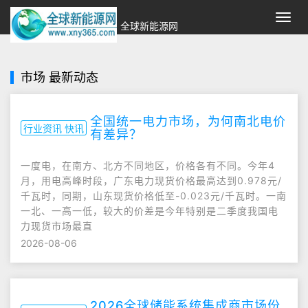
切
全球新能源网
换
导
航
市场 最新动态
全国统一电力市场，为何南北电价
行业资讯 快讯
有差异？
一度电，在南方、北方不同地区，价格各有不同。今年4
月，用电高峰时段，广东电力现货价格最高达到0.978元/
千瓦时，同期，山东现货价格低至-0.023元/千瓦时。一南
一北、一高一低，较大的价差是今年特别是二季度我国电
力现货市场最直
2026-08-06
2026全球储能系统集成商市场份