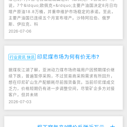
说，7个&ldquo;欧佩克+&rdquo;主要产油国决定8月日均
增产原油18.8万桶，并重申维护市场稳定的承诺。至此，
主要产油国已连续五个月宣布增产。沙特阿拉伯、俄罗
斯、伊拉克、科
2026-07-06
印尼煤市场为何有价无市?
行业资讯 快讯
据煤炭江湖了解，亚洲动力煤市场终端用户因预期煤价继
续下跌，普遍暂停采购，不过贸易商采购需求有所回升，
想在印尼矿山生产配额耗尽前囤货备货。当前印尼煤成交
乏力，价格短期仍有进一步调整空间，尽管矿企多方对接
客户，但并未转
2026-07-03