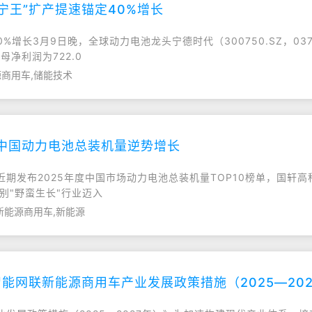
宁王”扩产提速锚定40%增长
%增长3月9日晚，全球动力电池龙头宁德时代（300750.SZ，037
母净利润为722.0
源商用车,储能技术
领中国动力电池总装机量逆势增长
期发布2025年度中国市场动力电池总装机量TOP10榜单，国轩高
别"野蛮生长"行业迈入
新能源商用车,新能源
能网联新能源商用车产业发展政策措施（2025—202