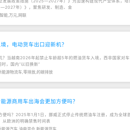
发展政策措施（2025—2027年）》为加速构建现代产业体系，
—2027年）》，聚焦研发、制造、金
智能,万元,网联
入境，电动货车出口迎新机？
？当越南2026年起禁止车龄超5年的燃油货车入境，西非国家对车
时，国内“以旧换新”
新能源物流车,零排放,的碳排放
新能源商用车出海会更加方便吗？
便吗？2025年1月1日，挪威正式停止传统燃油车注册，成为全
。从欧洲的明确禁售时间表
新能源汽车,油电混合,新能源货车