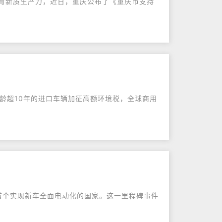
培育新质生产力，近日，重庆公布了《重庆市支持
龄超10年的进口车辆加征高额环境税，全球商用
球首个实现新车全面电动化的国家。这一里程碑事件