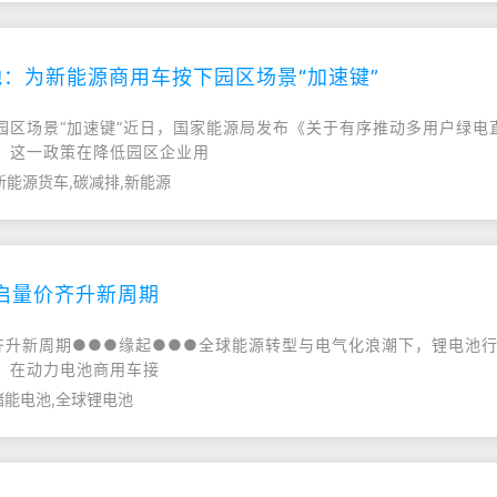
：为新能源商用车按下园区场景“加速键”
园区场景“加速键”近日，国家能源局发布《关于有序推动多用户绿电
。这一政策在降低园区企业用
新能源货车,碳减排,新能源
开启量价齐升新周期
开启量价齐升新周期●●●缘起●●●全球能源转型与电气化浪潮下，锂
。在动力电池商用车接
储能电池,全球锂电池