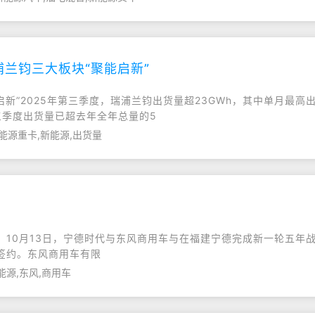
浦兰钧三大板块“聚能启新”
启新”2025年第三季度，瑞浦兰钧出货量超23GWh，其中单月最
仅三季度出货量已超去年全年总量的5
能源重卡,新能源,出货量
，10月13日，宁德时代与东风商用车与在福建宁德完成新一轮五年
签约。东风商用车有限
能源,东风,商用车