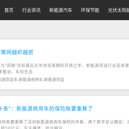
首页
行业资讯
新能源汽车
环保节能
光伏太阳
政策网越织越密
作为“双碳”目标最后五年攻坚周期的开局之年，新能源货运行业迎来
序整治、车险生态
能源货运车,新能源商用车,新能源货运
十条”：新能源商用车的保险账要重算了
保险账要重算了深圳新能源商用车保险的矛盾，两个数字足以概括：2
保亏损56亿元。车主嫌贵，险企喊亏。