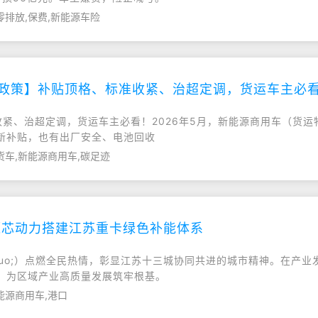
零排放,保费,新能源车险
点政策】补贴顶格、标准收紧、治超定调，货运车主必
紧、治超定调，货运车主必看！2026年5月，新能源商用车（货
新补贴，也有出厂安全、电池回收
货车,新能源商用车,碳足迹
源芯动力搭建江苏重卡绿色补能体系
rdquo;）点燃全民热情，彰显江苏十三城协同共进的城市精神。在
，为区域产业高质量发展筑牢根基。
能源商用车,港口