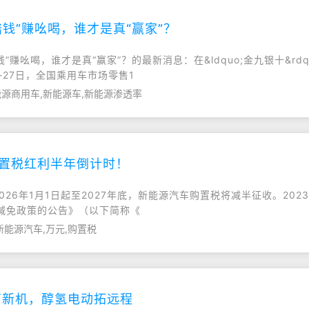
钱”赚吆喝，谁才是真“赢家”？
钱”赚吆喝，谁才是真“赢家”？的最新消息：在&ldquo;金九银十&r
27日，全国乘用车市场零售1
源商用车,新能源车,新能源渗透率
购置税红利半年倒计时！
026年1月1日起至2027年底，新能源汽车购置税将减半征收。20
减免政策的公告》（以下简称《
新能源汽车,万元,购置税
育新机，醇氢电动拓远程